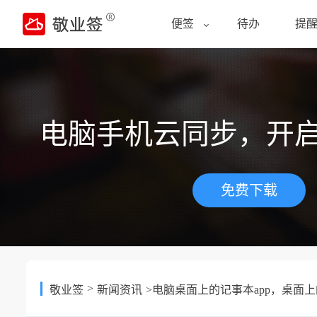
便签
待办
提
电脑手机云同步，开
免费下载
>
敬业签
新闻资讯
>电脑桌面上的记事本app，桌面