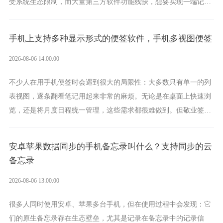
受系统生态限制，而大量第三方软件功能残缺，想要实现一端记
录、多端同步接收的效果，敬业签是值得选择的成熟稳定的跨平台
提醒便签。
手机上支持多种显示形式的便签软件，手机多视图便签
2026-08-06 14:00:00
不少人在用手机便签时会遇到很大的局限性：大多数只有单一的列
表视图，逐条翻看笔记用起来非常的麻烦。无论是在桌面上快速浏
览，还是将月度日程统一管理，这些需求都很难做到。但敬业签作
为多视图切换的手机便签，拥有丰富的展示形式，足以为你满足多
样化的使用习惯。
安卓苹果数据同步的手机备忘录叫什么？支持同步的云
备忘录
2026-08-06 13:00:00
很多人同时使用安卓、苹果多台手机，但在使用过程中会发现：它
们的原生备忘录存在生态壁垒，尤其是记录在备忘录中的记录信