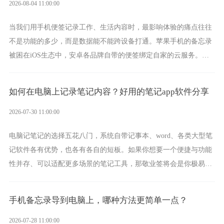
2026-08-04 11:00:00
当我们用手机便签记录工作、生活内容时，最影响体验的痛点往往
不是功能的多少，而是数据能不能跨设备打通。苹果手机的备忘录
被困在iOS生态中，安卓各品牌自带的便签绑定自家的云服务。而
一款真正能覆盖全手机平台、实现稳定同步的云便签并不多，敬业
签就是其中成熟的那款。
如何在电脑上记录笔记内容？好用的笔记app软件分享
2026-07-30 11:00:00
电脑记笔记的选择五花八门，系统自带记事本、word、各类大型笔
记软件各有优势，也各有各自的短板。如果你想要一个便捷与功能
性并存、可以适配更多场景的笔记工具，那敬业签将会是你极易上
手的好帮手。
手机备忘录导到电脑上，哪种方法更简单一点？
2026-07-28 11:00:00