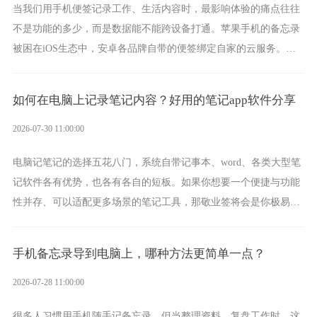
当我们用手机便签记录工作、生活内容时，最影响体验的痛点往往
不是功能的多少，而是数据能不能跨设备打通。苹果手机的备忘录
被困在iOS生态中，安卓各品牌自带的便签绑定自家的云服务。而
一款真正能覆盖全手机平台、实现稳定同步的云便签并不多，敬业
签就是其中成熟的那款。
如何在电脑上记录笔记内容？好用的笔记app软件分享
2026-07-30 11:00:00
电脑记笔记的选择五花八门，系统自带记事本、word、各类大型笔
记软件各有优势，也各有各自的短板。如果你想要一个便捷与功能
性并存、可以适配更多场景的笔记工具，那敬业签将会是你极易上
手的好帮手。
手机备忘录导到电脑上，哪种方法更简单一点？
2026-07-28 11:00:00
很多人习惯用手机随手记备忘录，但当整理资料、复盘工作时，这