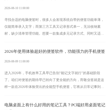
2026-08-10 11:00:00
寻找合适的电脑便签时，很多人会发现系统自带的便签功能单薄，
仅能简单录入文字；而第三方工具又记录形式单一，无法收纳素
材，缺少清单管理功能。想要一款集成多元记录方式、同时又适配
电脑办公场景的工具，敬业签便是其中之一，它将凭借丰富的能
力，成为实力突出的电脑便签。
2026年使用体验超好的便签软件，功能强力的手机便签
2026-08-09 11:00:00
进入2026年，手机效率工具早已告别“能记文字就行”的基础阶段
了。咱们对便签的期待早已转向了更全能的方向，而敬业签就是这
样一款在2026年体验突出的全能型手机便签，它将从日常记事到时
间管理，从素材收纳到智能创作，都能轻松覆盖到位。
电脑桌面上有什么好用的笔记工具？PC端好用桌面笔记