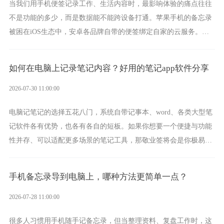
当我们用手机便签记录工作、生活内容时，最影响体验的痛点往往
不是功能的多少，而是数据能不能跨设备打通。苹果手机的备忘录
被困在iOS生态中，安卓各品牌自带的便签绑定自家的云服务。而
一款真正能覆盖全手机平台、实现稳定同步的云便签并不多，敬业
签就是其中成熟的那款。
如何在电脑上记录笔记内容？好用的笔记app软件分享
2026-07-30 11:00:00
电脑记笔记的选择五花八门，系统自带记事本、word、各类大型笔
记软件各有优势，也各有各自的短板。如果你想要一个便捷与功能
性并存、可以适配更多场景的笔记工具，那敬业签将会是你极易上
手的好帮手。
手机备忘录导到电脑上，哪种方法更简单一点？
2026-07-28 11:00:00
很多人习惯用手机随手记备忘录，但当整理资料、复盘工作时，这