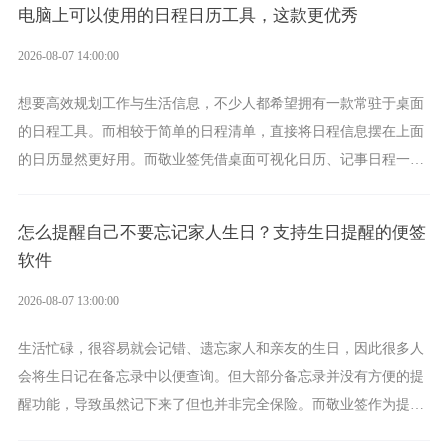
电脑上可以使用的日程日历工具，这款更优秀
2026-08-07 14:00:00
想要高效规划工作与生活信息，不少人都希望拥有一款常驻于桌面
的日程工具。而相较于简单的日程清单，直接将日程信息摆在上面
的日历显然更好用。而敬业签凭借桌面可视化日历、记事日程一体
化、完善提醒等强大功能，成为综合体验更出众的电脑日程日历工
具。
怎么提醒自己不要忘记家人生日？支持生日提醒的便签
软件
2026-08-07 13:00:00
生活忙碌，很容易就会记错、遗忘家人和亲友的生日，因此很多人
会将生日记在备忘录中以便查询。但大部分备忘录并没有方便的提
醒功能，导致虽然记下来了但也并非完全保险。而敬业签作为提醒
功能强劲的手机提醒软件，将是一款适合分时的生日提醒工具。