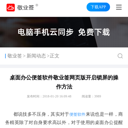
下载APP
>
敬业签
新闻动态
>正文
桌面办公便签软件敬业签网页版开启锁屏的操
作方法
发布时间：2018-01-20 16:09:48
阅读量：3989
都说技多不压身
其实对于
来说也是一样
商
便签软件
，
，
务精英除了对自身要求高以外
对于使用的桌面办公提醒
，