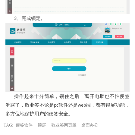
完成锁定
3、
。
操作起来十分简单
锁住之后
离开电脑也不怕便签
，
，
泄露了
敬业签不论是
软件还是
端
都有锁屏功能
，
pc
web
，
，
多方位地保护用户的便签安全
。
TAG:
便签软件
锁屏
敬业签网页版
桌面办公