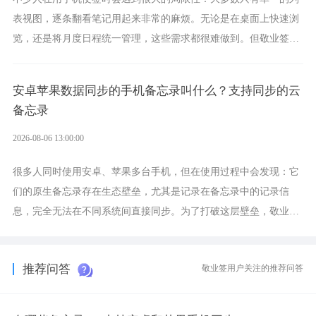
表视图，逐条翻看笔记用起来非常的麻烦。无论是在桌面上快速浏
览，还是将月度日程统一管理，这些需求都很难做到。但敬业签作
为多视图切换的手机便签，拥有丰富的展示形式，足以为你满足多
样化的使用习惯。
安卓苹果数据同步的手机备忘录叫什么？支持同步的云
备忘录
2026-08-06 13:00:00
很多人同时使用安卓、苹果多台手机，但在使用过程中会发现：它
们的原生备忘录存在生态壁垒，尤其是记录在备忘录中的记录信
息，完全无法在不同系统间直接同步。为了打破这层壁垒，敬业签
应运而生，它实现了双向云同步的操作体验，正是适配这类需求的
云备忘工具。
推荐问答
敬业签用户关注的推荐问答