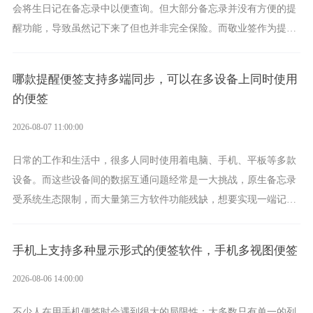
会将生日记在备忘录中以便查询。但大部分备忘录并没有方便的提
醒功能，导致虽然记下来了但也并非完全保险。而敬业签作为提醒
功能强劲的手机提醒软件，将是一款适合分时的生日提醒工具。
哪款提醒便签支持多端同步，可以在多设备上同时使用
的便签
2026-08-07 11:00:00
日常的工作和生活中，很多人同时使用着电脑、手机、平板等多款
设备。而这些设备间的数据互通问题经常是一大挑战，原生备忘录
受系统生态限制，而大量第三方软件功能残缺，想要实现一端记
录、多端同步接收的效果，敬业签是值得选择的成熟稳定的跨平台
提醒便签。
手机上支持多种显示形式的便签软件，手机多视图便签
2026-08-06 14:00:00
不少人在用手机便签时会遇到很大的局限性：大多数只有单一的列