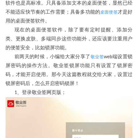
软件也是高标准
只具备添加文本的桌面便签
显然已经
。
，
不能适应快节奏的工作需要
具备多功能的
才是好
桌面便签
；
用的桌面便签软件
。
现在的桌面便签软件
除了要有定时提醒
添加分
，
、
类
更换皮肤
多端同步这些功能外
还应该要注重用户
、
、
，
的便签安全
比如锁屏功能
，
。
前两天的时候
小编给大家分享了
端设置锁
敬业签
，
web
屏密码的操作方法
敬业签锁屏功能只有设置了锁屏密
。
码
才能开启使用
那今天这篇教程就交给大家
设置过
，
。
，
锁屏密码后
怎么开启密码锁屏
，
！
登录敬业签网页版
1、
；