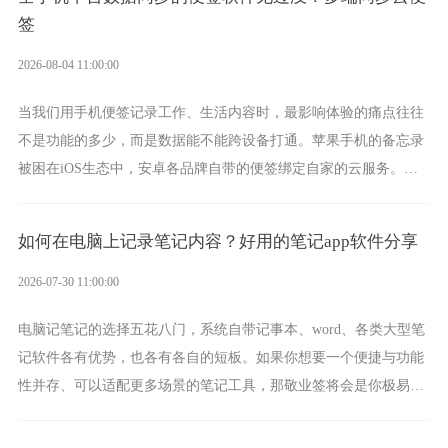
签
2026-08-04 11:00:00
当我们用手机便签记录工作、生活内容时，最影响体验的痛点往往
不是功能的多少，而是数据能不能跨设备打通。苹果手机的备忘录
被困在iOS生态中，安卓各品牌自带的便签绑定自家的云服务。而
一款真正能覆盖全手机平台、实现稳定同步的云便签并不多，敬业
签就是其中成熟的那款。
如何在电脑上记录笔记内容？好用的笔记app软件分享
2026-07-30 11:00:00
电脑记笔记的选择五花八门，系统自带记事本、word、各类大型笔
记软件各有优势，也各有各自的短板。如果你想要一个便捷与功能
性并存、可以适配更多场景的笔记工具，那敬业签将会是你极易上
手的好帮手。