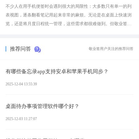
不少人在用手机便签时会遇到很大的局限性：大多数只有单一的列
表视图，逐条翻看笔记用起来非常的麻烦。无论是在桌面上快速浏
览，还是将月度日程统一管理，这些需求都很难做到。但敬业签作
为多视图切换的手机便签，拥有丰富的展示形式，足以为你满足多
样化的使用习惯。
推荐问答
敬业签用户关注的推荐问答
有哪些备忘录app支持安卓和苹果手机同步？
2025-12-04 13:55:39
桌面待办事项管理软件哪个好？
2025-12-03 11:27:07