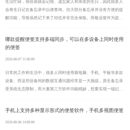
生活忙碌，很容易就会记错、遗忘家人和亲友的生日，因此很多人
会将生日记在备忘录中以便查询。但大部分备忘录并没有方便的提
醒功能，导致虽然记下来了但也并非完全保险。而敬业签作为提醒
功能强劲的手机提醒软件，将是一款适合分时的生日提醒工具。
哪款提醒便签支持多端同步，可以在多设备上同时使用
的便签
2026-08-07 11:00:00
日常的工作和生活中，很多人同时使用着电脑、手机、平板等多款
设备。而这些设备间的数据互通问题经常是一大挑战，原生备忘录
受系统生态限制，而大量第三方软件功能残缺，想要实现一端记
录、多端同步接收的效果，敬业签是值得选择的成熟稳定的跨平台
提醒便签。
手机上支持多种显示形式的便签软件，手机多视图便签
2026-08-06 14:00:00