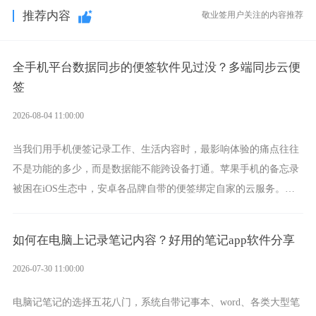
推荐内容
敬业签用户关注的内容推荐
全手机平台数据同步的便签软件见过没？多端同步云便
签
2026-08-04 11:00:00
当我们用手机便签记录工作、生活内容时，最影响体验的痛点往往
不是功能的多少，而是数据能不能跨设备打通。苹果手机的备忘录
被困在iOS生态中，安卓各品牌自带的便签绑定自家的云服务。而
一款真正能覆盖全手机平台、实现稳定同步的云便签并不多，敬业
签就是其中成熟的那款。
如何在电脑上记录笔记内容？好用的笔记app软件分享
2026-07-30 11:00:00
电脑记笔记的选择五花八门，系统自带记事本、word、各类大型笔