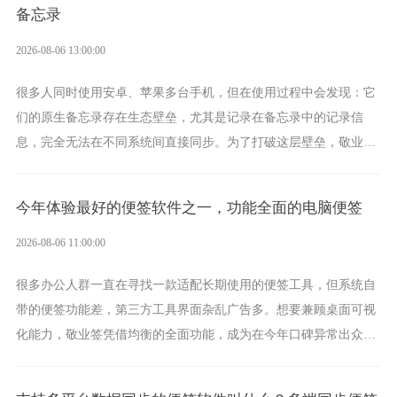
备忘录
2026-08-06 13:00:00
很多人同时使用安卓、苹果多台手机，但在使用过程中会发现：它
们的原生备忘录存在生态壁垒，尤其是记录在备忘录中的记录信
息，完全无法在不同系统间直接同步。为了打破这层壁垒，敬业签
应运而生，它实现了双向云同步的操作体验，正是适配这类需求的
云备忘工具。
今年体验最好的便签软件之一，功能全面的电脑便签
2026-08-06 11:00:00
很多办公人群一直在寻找一款适配长期使用的便签工具，但系统自
带的便签功能差，第三方工具界面杂乱广告多。想要兼顾桌面可视
化能力，敬业签凭借均衡的全面功能，成为在今年口碑异常出众的
电脑便签软件选择。