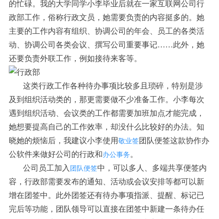
的忙碌。我的大学同学小李毕业后就在一家互联网公司行
政部工作，俗称行政文员，她需要负责的内容挺多的。她
主要的工作内容有组织、协调公司的年会、员工的各类活
动、协调公司各类会议、撰写公司重要事记……此外，她
还要负责外联工作，例如接待来客等。
这类行政工作各种待办事项比较多且琐碎，特别是涉
及到组织活动类的，那更需要做不少准备工作。小李每次
遇到组织活动、会议类的工作都需要加班加点才能完成，
她想要提高自己的工作效率，却没什么比较好的办法。知
晓她的烦恼后，我建议小李使用
团队便签这款协作办
敬业签
公软件来做好公司的行政和
。
办公事务
公司员工加入
中，可以多人、多端共享便签内
团队便签
容，行政部需要发布的通知、活动或会议安排等都可以新
增在团签中。此外团签还有待办事项指派、提醒、标记已
完后等功能，团队领导可以直接在团签中新建一条待办任