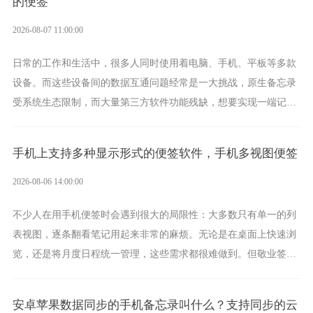
的便签
2026-08-07 11:00:00
日常的工作和生活中，很多人同时使用着电脑、手机、平板等多款
设备。而这些设备间的数据互通问题经常是一大挑战，原生备忘录
受系统生态限制，而大量第三方软件功能残缺，想要实现一端记
录、多端同步接收的效果，敬业签是值得选择的成熟稳定的跨平台
提醒便签。
手机上支持多种显示形式的便签软件，手机多视图便签
2026-08-06 14:00:00
不少人在用手机便签时会遇到很大的局限性：大多数只有单一的列
表视图，逐条翻看笔记用起来非常的麻烦。无论是在桌面上快速浏
览，还是将月度日程统一管理，这些需求都很难做到。但敬业签作
为多视图切换的手机便签，拥有丰富的展示形式，足以为你满足多
样化的使用习惯。
安卓苹果数据同步的手机备忘录叫什么？支持同步的云