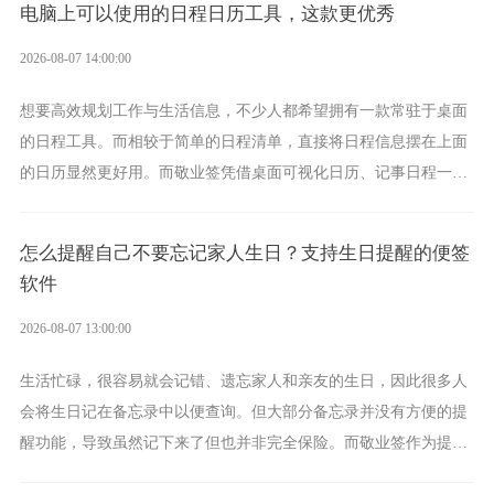
电脑上可以使用的日程日历工具，这款更优秀
2026-08-07 14:00:00
想要高效规划工作与生活信息，不少人都希望拥有一款常驻于桌面
的日程工具。而相较于简单的日程清单，直接将日程信息摆在上面
的日历显然更好用。而敬业签凭借桌面可视化日历、记事日程一体
化、完善提醒等强大功能，成为综合体验更出众的电脑日程日历工
具。
怎么提醒自己不要忘记家人生日？支持生日提醒的便签
软件
2026-08-07 13:00:00
生活忙碌，很容易就会记错、遗忘家人和亲友的生日，因此很多人
会将生日记在备忘录中以便查询。但大部分备忘录并没有方便的提
醒功能，导致虽然记下来了但也并非完全保险。而敬业签作为提醒
功能强劲的手机提醒软件，将是一款适合分时的生日提醒工具。