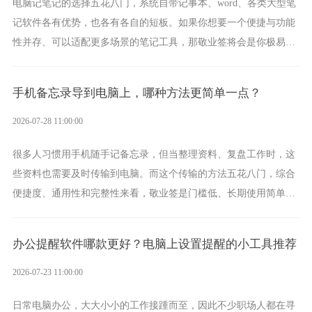
电脑记笔记的选择五花八门，系统自带记事本、word、各类大型笔
记软件各有优势，也各有各自的短板。如果你想要一个便捷与功能
性并存、可以适配更多场景的笔记工具，那敬业签将会是你极易上
手的好帮手。
手机备忘录导到电脑上，哪种方法更简单一点？
2026-07-28 11:00:00
很多人习惯用手机随手记备忘录，但当整理资料、复盘工作时，这
些资料也需要及时传输到电脑。而这个传输的方法五花八门，综合
便捷度、通用性和完整性来看，敬业签是门槛低、长期使用简单的
方案，它将大幅度为你减少操作成本，让传输变得更加简单直观。
办公提醒软件哪款更好？电脑上设置提醒的小工具推荐
2026-07-23 11:00:00
日常电脑办公，大大小小的工作接踵而至，因此不少职场人都在寻