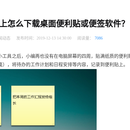
上怎么下载桌面便利贴或便签软件？
闻动态
发布时间：2019-12-13 14:30:00
阅读量：
7086
小工具之后
小编再也没有在电脑屏幕的四周
贴满纸质的便利
，
，
笺
将待办的工作计划和日程安排等内容
记录到便利贴上
），
，
。