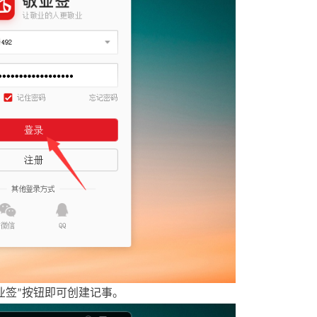
业签
按钮即可创建记事
”
。