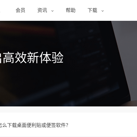
醒
会员
资讯
帮助
下载
启高效新体验
怎么下载桌面便利贴或便签软件？