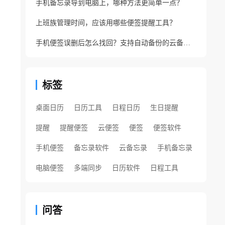
手机备忘录导到电脑上，哪种方法更简单一点？
上班族管理时间，应该用哪些便签提醒工具？
手机便签误删后怎么找回？支持自动备份的云备忘录软件
标签
桌面日历
日历工具
日程日历
生日提醒
提醒
提醒便签
云便签
便签
便签软件
手机便签
备忘录软件
云备忘录
手机备忘录
电脑便签
多端同步
日历软件
日程工具
问答