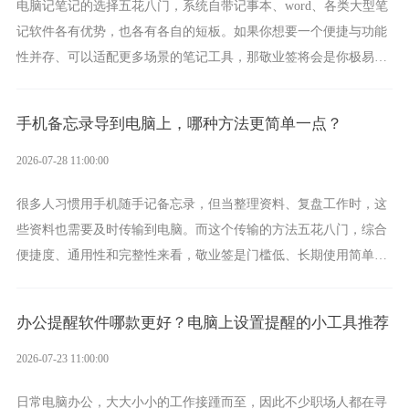
电脑记笔记的选择五花八门，系统自带记事本、word、各类大型笔
记软件各有优势，也各有各自的短板。如果你想要一个便捷与功能
性并存、可以适配更多场景的笔记工具，那敬业签将会是你极易上
手的好帮手。
手机备忘录导到电脑上，哪种方法更简单一点？
2026-07-28 11:00:00
很多人习惯用手机随手记备忘录，但当整理资料、复盘工作时，这
些资料也需要及时传输到电脑。而这个传输的方法五花八门，综合
便捷度、通用性和完整性来看，敬业签是门槛低、长期使用简单的
方案，它将大幅度为你减少操作成本，让传输变得更加简单直观。
办公提醒软件哪款更好？电脑上设置提醒的小工具推荐
2026-07-23 11:00:00
日常电脑办公，大大小小的工作接踵而至，因此不少职场人都在寻