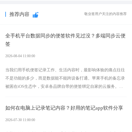
推荐内容
敬业签用户关注的内容推荐
全手机平台数据同步的便签软件见过没？多端同步云便
签
2026-08-04 11:00:00
当我们用手机便签记录工作、生活内容时，最影响体验的痛点往往
不是功能的多少，而是数据能不能跨设备打通。苹果手机的备忘录
被困在iOS生态中，安卓各品牌自带的便签绑定自家的云服务。而
一款真正能覆盖全手机平台、实现稳定同步的云便签并不多，敬业
签就是其中成熟的那款。
如何在电脑上记录笔记内容？好用的笔记app软件分享
2026-07-30 11:00:00