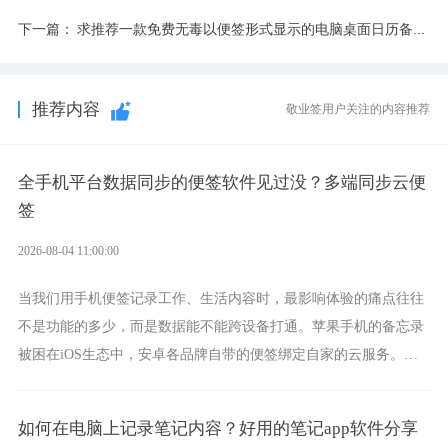
下一篇：
求推荐一款免费无毒以便签形式显示的电脑桌面日历备忘录软件！
推荐内容
敬业签用户关注的内容推荐
全手机平台数据同步的便签软件见过没？多端同步云便
签
2026-08-04 11:00:00
当我们用手机便签记录工作、生活内容时，最影响体验的痛点往往
不是功能的多少，而是数据能不能跨设备打通。苹果手机的备忘录
被困在iOS生态中，安卓各品牌自带的便签绑定自家的云服务。而
一款真正能覆盖全手机平台、实现稳定同步的云便签并不多，敬业
签就是其中成熟的那款。
如何在电脑上记录笔记内容？好用的笔记app软件分享