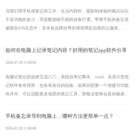
当我们用手机便签记录工作、生活内容时，最影响体验的痛点往往
不是功能的多少，而是数据能不能跨设备打通。苹果手机的备忘录
被困在iOS生态中，安卓各品牌自带的便签绑定自家的云服务。而
一款真正能覆盖全手机平台、实现稳定同步的云便签并不多，敬业
签就是其中成熟的那款。
如何在电脑上记录笔记内容？好用的笔记app软件分享
2026-07-30 11:00:00
电脑记笔记的选择五花八门，系统自带记事本、word、各类大型笔
记软件各有优势，也各有各自的短板。如果你想要一个便捷与功能
性并存、可以适配更多场景的笔记工具，那敬业签将会是你极易上
手的好帮手。
手机备忘录导到电脑上，哪种方法更简单一点？
2026-07-28 11:00:00