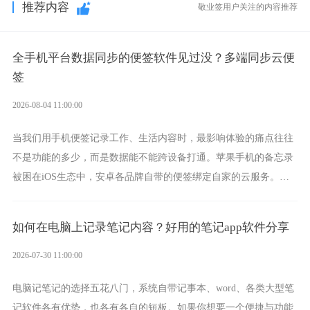
推荐内容
敬业签用户关注的内容推荐
全手机平台数据同步的便签软件见过没？多端同步云便
签
2026-08-04 11:00:00
当我们用手机便签记录工作、生活内容时，最影响体验的痛点往往
不是功能的多少，而是数据能不能跨设备打通。苹果手机的备忘录
被困在iOS生态中，安卓各品牌自带的便签绑定自家的云服务。而
一款真正能覆盖全手机平台、实现稳定同步的云便签并不多，敬业
签就是其中成熟的那款。
如何在电脑上记录笔记内容？好用的笔记app软件分享
2026-07-30 11:00:00
电脑记笔记的选择五花八门，系统自带记事本、word、各类大型笔
记软件各有优势，也各有各自的短板。如果你想要一个便捷与功能