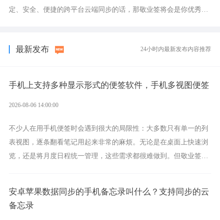
定、安全、便捷的跨平台云端同步的话，那敬业签将会是你优秀的
选择，它就是果粉公认好用的跨设备云笔记软件。
最新发布
24小时内最新发布内容推荐
手机上支持多种显示形式的便签软件，手机多视图便签
2026-08-06 14:00:00
不少人在用手机便签时会遇到很大的局限性：大多数只有单一的列
表视图，逐条翻看笔记用起来非常的麻烦。无论是在桌面上快速浏
览，还是将月度日程统一管理，这些需求都很难做到。但敬业签作
为多视图切换的手机便签，拥有丰富的展示形式，足以为你满足多
样化的使用习惯。
安卓苹果数据同步的手机备忘录叫什么？支持同步的云
备忘录