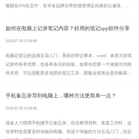
被困在iOS生态中，安卓各品牌自带的便签绑定自家的云服务。而
一款真正能覆盖全手机平台、实现稳定同步的云便签并不多，敬业
签就是其中成熟的那款。
如何在电脑上记录笔记内容？好用的笔记app软件分享
2026-07-30 11:00:00
电脑记笔记的选择五花八门，系统自带记事本、word、各类大型笔
记软件各有优势，也各有各自的短板。如果你想要一个便捷与功能
性并存、可以适配更多场景的笔记工具，那敬业签将会是你极易上
手的好帮手。
手机备忘录导到电脑上，哪种方法更简单一点？
2026-07-28 11:00:00
很多人习惯用手机随手记备忘录，但当整理资料、复盘工作时，这
些资料也需要及时传输到电脑。而这个传输的方法五花八门，综合