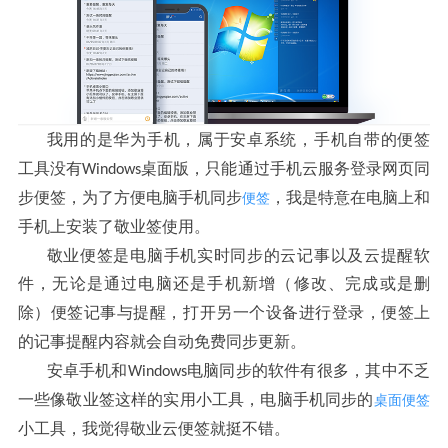
我用的是华为手机
属于安卓系统
手机自带的便签
，
，
工具没有
桌面版
只能通过手机云服务登录网页同
Windows
，
步便签
为了方便电脑手机同步
我是特意在电脑上和
便签
，
，
手机上安装了敬业签使用
。
敬业便签是电脑手机实时同步的云记事以及云提醒软
件
无论是通过电脑还是手机新增
修改
完成或是删
，
（
、
除
便签记事与提醒
打开另一个设备进行登录
便签上
）
，
，
的记事提醒内容就会自动免费同步更新
。
安卓手机和
电脑同步的软件有很多
其中不乏
Windows
，
一些像敬业签这样的实用小工具
电脑手机同步的
桌面便签
，
小工具
我觉得敬业云便签就挺不错
，
。