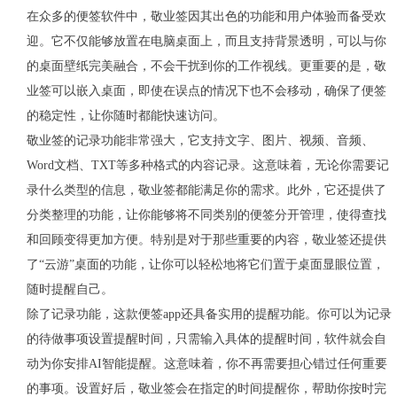
在众多的便签软件中，敬业签因其出色的功能和用户体验而备受欢
迎。它不仅能够放置在电脑桌面上，而且支持背景透明，可以与你
的桌面壁纸完美融合，不会干扰到你的工作视线。更重要的是，敬
业签可以嵌入桌面，即使在误点的情况下也不会移动，确保了便签
的稳定性，让你随时都能快速访问。
敬业签的记录功能非常强大，它支持文字、图片、视频、音频、
Word
文档、
TXT
等多种格式的内容记录。这意味着，无论你需要记
录什么类型的信息，敬业签都能满足你的需求。此外，它还提供了
分类整理的功能，让你能够将不同类别的便签分开管理，使得查找
和回顾变得更加方便。特别是对于那些重要的内容，敬业签还提供
了“云游”桌面的功能，让你可以轻松地将它们置于桌面显眼位置，
随时提醒自己。
除了记录功能，这款便签
app
还具备实用的提醒功能。你可以为记录
的待做事项设置提醒时间，只需输入具体的提醒时间，软件就会自
动为你安排
AI
智能提醒。这意味着，你不再需要担心错过任何重要
的事项。设置好后，敬业签会在指定的时间提醒你，帮助你按时完