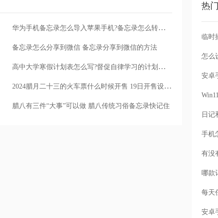
热
华为手机备忘录怎么导入苹果手机?备忘录怎么转移到苹果手机?
备忘录怎么分享到微信 备忘录分享到微信的方法
怎么
高中大学寒假计划表怎么写?督促自律学习的计划清单APP
2024腊月二十三的火车票什么时候开售 19日开售设好提醒不怕忘
Wi
腊八有三件“大事”可以做 腊八传统习俗备忘录快记住
手机
每天
安卓