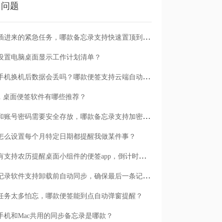
门问题
临时插进来的紧急任务，哪款备忘录支持快速置顶到清单首位？
设置电脑桌面显示工作计划清单？
安卓手机换机后数据会丢吗？哪款便签支持云端自动备份？
n11 桌面便签软件有哪些推荐？
日记和账号密码需要安全存放，哪款备忘录支持加密保护？
怎么设置每个月特定日期都提醒我做某件事？
有没有支持农历提醒桌面小组件的便签app，倒计时一目了然
哪款记录软件支持卸载前自动同步，确保最后一条记录不丢失？
任务太多怕忘，哪款便签能到点自动弹窗提醒？
手机和Mac共用的同步备忘录是哪款？