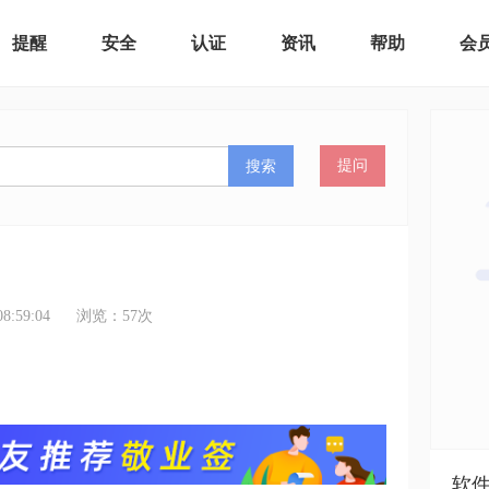
提醒
安全
认证
资讯
帮助
会
搜索
提问
:59:04
浏览：
57
次
软