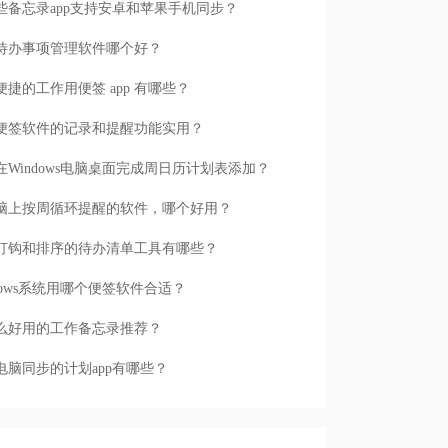
些备忘录app支持安卓和苹果手机同步？
待办事项管理软件哪个好？
便捷的工作用便签 app 有哪些？
便签软件的记录和提醒功能实用？
在Windows电脑桌面完成周日历计划表添加？
脑上按周循环提醒的软件，哪个好用？
打钩和排序的待办清单工具有哪些？
ndows系统用哪个便签软件合适？
么好用的工作备忘录推荐？
电脑同步的计划app有哪些？