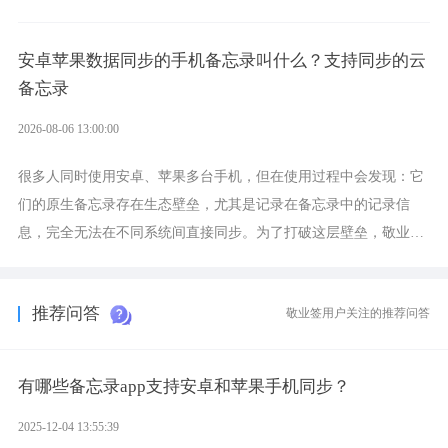
为多视图切换的手机便签，拥有丰富的展示形式，足以为你满足多
样化的使用习惯。
安卓苹果数据同步的手机备忘录叫什么？支持同步的云
备忘录
2026-08-06 13:00:00
很多人同时使用安卓、苹果多台手机，但在使用过程中会发现：它
们的原生备忘录存在生态壁垒，尤其是记录在备忘录中的记录信
息，完全无法在不同系统间直接同步。为了打破这层壁垒，敬业签
应运而生，它实现了双向云同步的操作体验，正是适配这类需求的
云备忘工具。
推荐问答
敬业签用户关注的推荐问答
有哪些备忘录app支持安卓和苹果手机同步？
2025-12-04 13:55:39