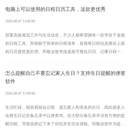
电脑上可以使用的日程日历工具，这款更优秀
2026-08-07 14:00:00
想要高效规划工作与生活信息，不少人都希望拥有一款常驻于桌面
的日程工具。而相较于简单的日程清单，直接将日程信息摆在上面
的日历显然更好用。而敬业签凭借桌面可视化日历、记事日程一体
化、完善提醒等强大功能，成为综合体验更出众的电脑日程日历工
具。
怎么提醒自己不要忘记家人生日？支持生日提醒的便签
软件
2026-08-07 13:00:00
生活忙碌，很容易就会记错、遗忘家人和亲友的生日，因此很多人
会将生日记在备忘录中以便查询。但大部分备忘录并没有方便的提
醒功能，导致虽然记下来了但也并非完全保险。而敬业签作为提醒