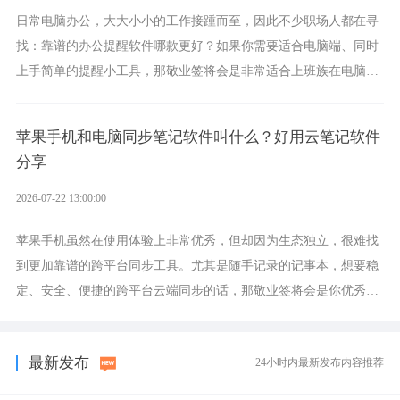
日常电脑办公，大大小小的工作接踵而至，因此不少职场人都在寻
找：靠谱的办公提醒软件哪款更好？如果你需要适合电脑端、同时
上手简单的提醒小工具，那敬业签将会是非常适合上班族在电脑上
设置各类提醒的实用软件。
苹果手机和电脑同步笔记软件叫什么？好用云笔记软件
分享
2026-07-22 13:00:00
苹果手机虽然在使用体验上非常优秀，但却因为生态独立，很难找
到更加靠谱的跨平台同步工具。尤其是随手记录的记事本，想要稳
定、安全、便捷的跨平台云端同步的话，那敬业签将会是你优秀的
选择，它就是果粉公认好用的跨设备云笔记软件。
最新发布
24小时内最新发布内容推荐