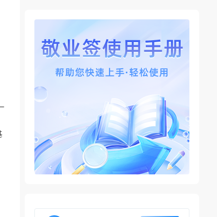
，
一
基