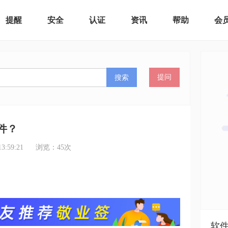
提醒
安全
认证
资讯
帮助
会
搜索
提问
件？
:59:21
浏览：
45
次
软