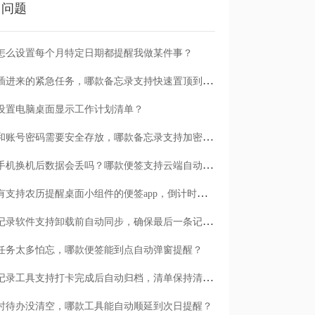
门问题
怎么设置每个月特定日期都提醒我做某件事？
临时插进来的紧急任务，哪款备忘录支持快速置顶到清单首位？
设置电脑桌面显示工作计划清单？
日记和账号密码需要安全存放，哪款备忘录支持加密保护？
安卓手机换机后数据会丢吗？哪款便签支持云端自动备份？
有没有支持农历提醒桌面小组件的便签app，倒计时一目了然
哪款记录软件支持卸载前自动同步，确保最后一条记录不丢失？
任务太多怕忘，哪款便签能到点自动弹窗提醒？
哪款记录工具支持打卡完成后自动归档，清单保持清爽？
时待办没清空，哪款工具能自动顺延到次日提醒？