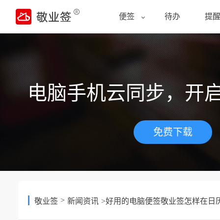
便签
待办
提
电脑手机云同步，开
免费下载
>
敬业签
新闻资讯
>好用的电脑便签敬业签怎样在日