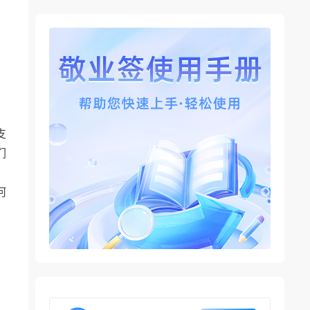
支
们
何