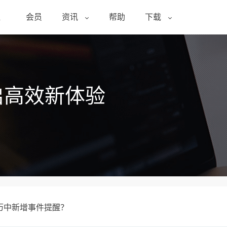
醒
会员
资讯
帮助
下载
启高效新体验
历中新增事件提醒？