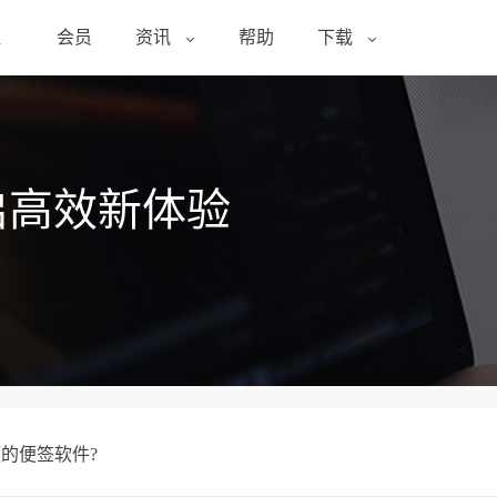
醒
会员
资讯
帮助
下载
启高效新体验
频的便签软件?