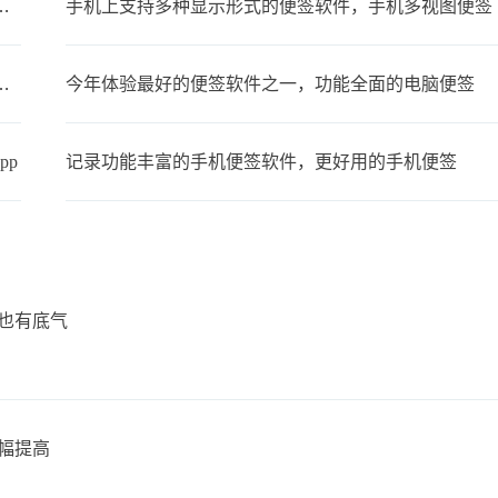
步，可以在多设备上同时使用的便签
手机上支持多种显示形式的便签软件，手机多视图便签
备忘录叫什么？支持同步的云备忘录
今年体验最好的便签软件之一，功能全面的电脑便签
pp
记录功能丰富的手机便签软件，更好用的手机便签
你也有底气
幅提高