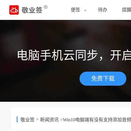
便签
待办
提
电脑手机云同步，开
免费下载
>
敬业签
新闻资讯
>Win10电脑端有没有支持添加音