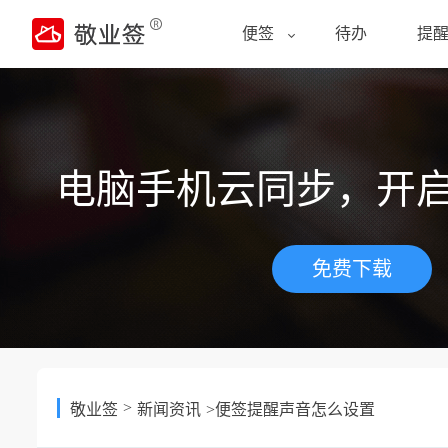
便签
待办
提
电脑手机云同步，开
免费下载
>
敬业签
新闻资讯
>便签提醒声音怎么设置