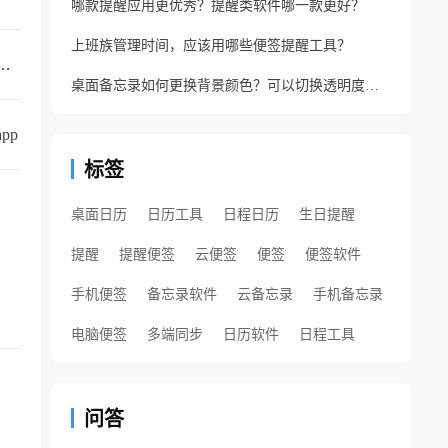
哪款提醒应用更优秀？提醒类软件哪一款更好？
上班族管理时间，应该用哪些便签提醒工具？
的手机备忘录叫什么？支持同步的云备忘录
桌面备忘录如何更换背景颜色？可以切换透明度的备忘录
pp
标签
桌面日历
日历工具
日程日历
生日提醒
提醒
提醒便签
云便签
便签
便签软件
手机便签
备忘录软件
云备忘录
手机备忘录
电脑便签
多端同步
日历软件
日程工具
问答