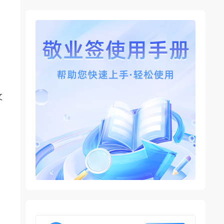
文
有
。