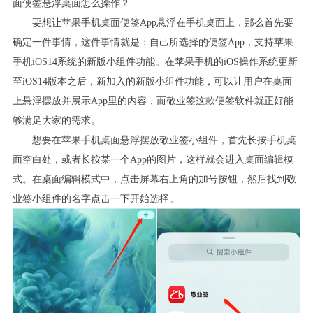
面便签悬浮桌面怎么操作？
要想让苹果手机桌面便签
App
悬浮在手机桌面上，那么首先要
确定一件事情，这件事情就是：自己所选择的便签
App
，支持苹果
手机
iOS14
系统的新版小组件功能。在苹果手机的
iOS
操作系统更新
至
iOS14
版本之后，新加入的新版小组件功能，可以让用户在桌面
上悬浮摆放并展示
App
里的内容，而敬业签这款便签软件就正好能
够满足大家的需求。
想要在苹果手机桌面悬浮摆放敬业签小组件，首先长按手机桌
面空白处，或者长按某一个
App
的图片，这样就会进入桌面编辑模
式。在桌面编辑模式中，点击屏幕右上角的加号按钮，然后找到敬
业签小组件的名字点击一下开始选择。