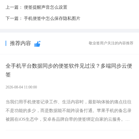
上一篇：
便签提醒声音怎么设置
下一篇：
手机便签中怎么保存隐私图片
推荐内容
敬业签用户关注的内容推荐
全手机平台数据同步的便签软件见过没？多端同步云便
签
2026-08-04 11:00:00
当我们用手机便签记录工作、生活内容时，最影响体验的痛点往往
不是功能的多少，而是数据能不能跨设备打通。苹果手机的备忘录
被困在iOS生态中，安卓各品牌自带的便签绑定自家的云服务。而
一款真正能覆盖全手机平台、实现稳定同步的云便签并不多，敬业
签就是其中成熟的那款。