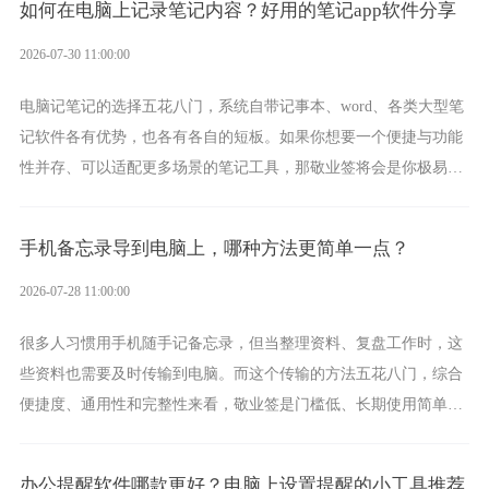
如何在电脑上记录笔记内容？好用的笔记app软件分享
2026-07-30 11:00:00
电脑记笔记的选择五花八门，系统自带记事本、word、各类大型笔
记软件各有优势，也各有各自的短板。如果你想要一个便捷与功能
性并存、可以适配更多场景的笔记工具，那敬业签将会是你极易上
手的好帮手。
手机备忘录导到电脑上，哪种方法更简单一点？
2026-07-28 11:00:00
很多人习惯用手机随手记备忘录，但当整理资料、复盘工作时，这
些资料也需要及时传输到电脑。而这个传输的方法五花八门，综合
便捷度、通用性和完整性来看，敬业签是门槛低、长期使用简单的
方案，它将大幅度为你减少操作成本，让传输变得更加简单直观。
办公提醒软件哪款更好？电脑上设置提醒的小工具推荐