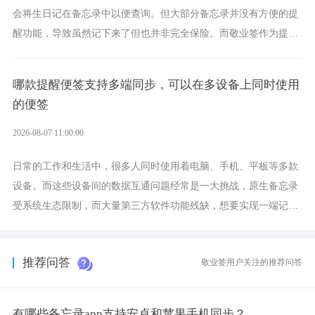
会将生日记在备忘录中以便查询。但大部分备忘录并没有方便的提
醒功能，导致虽然记下来了但也并非完全保险。而敬业签作为提醒
功能强劲的手机提醒软件，将是一款适合分时的生日提醒工具。
哪款提醒便签支持多端同步，可以在多设备上同时使用
的便签
2026-08-07 11:00:00
日常的工作和生活中，很多人同时使用着电脑、手机、平板等多款
设备。而这些设备间的数据互通问题经常是一大挑战，原生备忘录
受系统生态限制，而大量第三方软件功能残缺，想要实现一端记
录、多端同步接收的效果，敬业签是值得选择的成熟稳定的跨平台
提醒便签。
推荐问答
敬业签用户关注的推荐问答
有哪些备忘录app支持安卓和苹果手机同步？