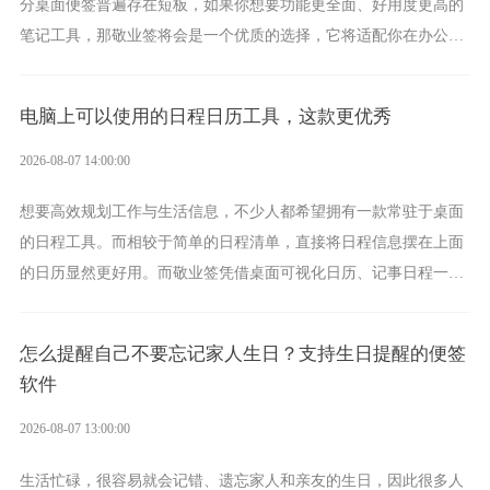
分桌面便签普遍存在短板，如果你想要功能更全面、好用度更高的
笔记工具，那敬业签将会是一个优质的选择，它将适配你在办公、
学习、生活中的所有记事需求。
电脑上可以使用的日程日历工具，这款更优秀
2026-08-07 14:00:00
想要高效规划工作与生活信息，不少人都希望拥有一款常驻于桌面
的日程工具。而相较于简单的日程清单，直接将日程信息摆在上面
的日历显然更好用。而敬业签凭借桌面可视化日历、记事日程一体
化、完善提醒等强大功能，成为综合体验更出众的电脑日程日历工
具。
怎么提醒自己不要忘记家人生日？支持生日提醒的便签
软件
2026-08-07 13:00:00
生活忙碌，很容易就会记错、遗忘家人和亲友的生日，因此很多人