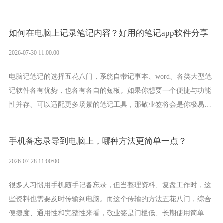
一款真正能覆盖全手机平台、实现稳定同步的云便签并不多，敬业
签就是其中成熟的那款。
如何在电脑上记录笔记内容？好用的笔记app软件分享
2026-07-30 11:00:00
电脑记笔记的选择五花八门，系统自带记事本、word、各类大型笔
记软件各有优势，也各有各自的短板。如果你想要一个便捷与功能
性并存、可以适配更多场景的笔记工具，那敬业签将会是你极易上
手的好帮手。
手机备忘录导到电脑上，哪种方法更简单一点？
2026-07-28 11:00:00
很多人习惯用手机随手记备忘录，但当整理资料、复盘工作时，这
些资料也需要及时传输到电脑。而这个传输的方法五花八门，综合
便捷度、通用性和完整性来看，敬业签是门槛低、长期使用简单的