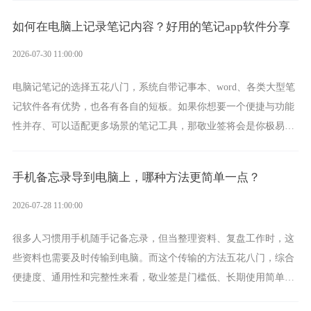
签就是其中成熟的那款。
如何在电脑上记录笔记内容？好用的笔记app软件分享
2026-07-30 11:00:00
电脑记笔记的选择五花八门，系统自带记事本、word、各类大型笔
记软件各有优势，也各有各自的短板。如果你想要一个便捷与功能
性并存、可以适配更多场景的笔记工具，那敬业签将会是你极易上
手的好帮手。
手机备忘录导到电脑上，哪种方法更简单一点？
2026-07-28 11:00:00
很多人习惯用手机随手记备忘录，但当整理资料、复盘工作时，这
些资料也需要及时传输到电脑。而这个传输的方法五花八门，综合
便捷度、通用性和完整性来看，敬业签是门槛低、长期使用简单的
方案，它将大幅度为你减少操作成本，让传输变得更加简单直观。