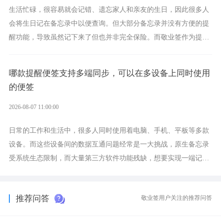
生活忙碌，很容易就会记错、遗忘家人和亲友的生日，因此很多人
会将生日记在备忘录中以便查询。但大部分备忘录并没有方便的提
醒功能，导致虽然记下来了但也并非完全保险。而敬业签作为提醒
功能强劲的手机提醒软件，将是一款适合分时的生日提醒工具。
哪款提醒便签支持多端同步，可以在多设备上同时使用
的便签
2026-08-07 11:00:00
日常的工作和生活中，很多人同时使用着电脑、手机、平板等多款
设备。而这些设备间的数据互通问题经常是一大挑战，原生备忘录
受系统生态限制，而大量第三方软件功能残缺，想要实现一端记
录、多端同步接收的效果，敬业签是值得选择的成熟稳定的跨平台
提醒便签。
推荐问答
敬业签用户关注的推荐问答