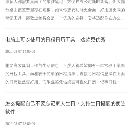
很多人都需要桌面上的常驻笔记，方便在办公时随时查阅。但大部
分桌面便签普遍存在短板，如果你想要功能更全面、好用度更高的
笔记工具，那敬业签将会是一个优质的选择，它将适配你在办公、
学习、生活中的所有记事需求。
电脑上可以使用的日程日历工具，这款更优秀
2026-08-07 14:00:00
想要高效规划工作与生活信息，不少人都希望拥有一款常驻于桌面
的日程工具。而相较于简单的日程清单，直接将日程信息摆在上面
的日历显然更好用。而敬业签凭借桌面可视化日历、记事日程一体
化、完善提醒等强大功能，成为综合体验更出众的电脑日程日历工
具。
怎么提醒自己不要忘记家人生日？支持生日提醒的便签
软件
2026-08-07 13:00:00