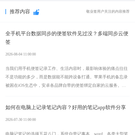
推荐内容
敬业签用户关注的内容推荐
全手机平台数据同步的便签软件见过没？多端同步云便
签
2026-08-04 11:00:00
当我们用手机便签记录工作、生活内容时，最影响体验的痛点往往
不是功能的多少，而是数据能不能跨设备打通。苹果手机的备忘录
被困在iOS生态中，安卓各品牌自带的便签绑定自家的云服务。而
一款真正能覆盖全手机平台、实现稳定同步的云便签并不多，敬业
签就是其中成熟的那款。
如何在电脑上记录笔记内容？好用的笔记app软件分享
2026-07-30 11:00:00
电脑记笔记的选择五花八门，系统自带记事本、word、各类大型笔