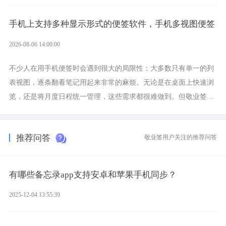
录、多端同步接收的效果，敬业签是值得选择的成熟稳定的跨平台
提醒便签。
手机上支持多种显示形式的便签软件，手机多视图便签
2026-08-06 14:00:00
不少人在用手机便签时会遇到很大的局限性：大多数只有单一的列
表视图，逐条翻看笔记用起来非常的麻烦。无论是在桌面上快速浏
览，还是将月度日程统一管理，这些需求都很难做到。但敬业签作
为多视图切换的手机便签，拥有丰富的展示形式，足以为你满足多
样化的使用习惯。
推荐问答
敬业签用户关注的推荐问答
有哪些备忘录app支持安卓和苹果手机同步？
2025-12-04 13:55:39