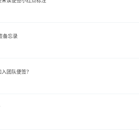
便签未读便签小红点标注
签备忘录
或加入团队便签？
？