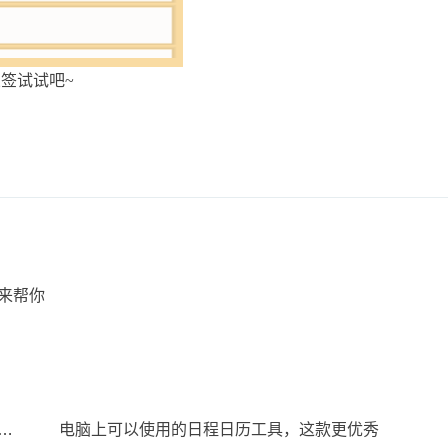
业签试试吧
~
来帮你
有什么好用的笔记工具？PC端好用桌面笔记工具
电脑上可以使用的日程日历工具，这款更优秀