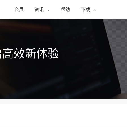
醒
会员
资讯
帮助
下载
启高效新体验
？