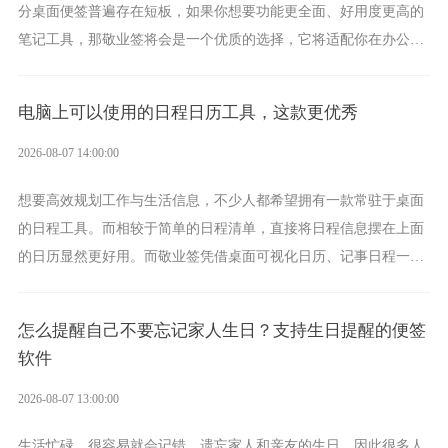
分桌面便签普遍存在短板，如果你想要功能更全面、好用度更高的
笔记工具，那敬业签将会是一个优质的选择，它将适配你在办公、
学习、生活中的所有记事需求。
电脑上可以使用的日程日历工具，这款更优秀
2026-08-07 14:00:00
想要高效规划工作与生活信息，不少人都希望拥有一款常驻于桌面
的日程工具。而相较于简单的日程清单，直接将日程信息摆在上面
的日历显然更好用。而敬业签凭借桌面可视化日历、记事日程一体
化、完善提醒等强大功能，成为综合体验更出众的电脑日程日历工
具。
怎么提醒自己不要忘记家人生日？支持生日提醒的便签
软件
2026-08-07 13:00:00
生活忙碌，很容易就会记错、遗忘家人和亲友的生日，因此很多人