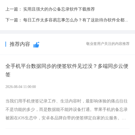
上一篇：
实用且强大的办公备忘录软件下载推荐
下一篇：
每日工作太多容易忘事怎么办？有了这款待办软件全都不是事
推荐内容
敬业签用户关注的内容推荐
全手机平台数据同步的便签软件见过没？多端同步云便
签
2026-08-04 11:00:00
当我们用手机便签记录工作、生活内容时，最影响体验的痛点往往
不是功能的多少，而是数据能不能跨设备打通。苹果手机的备忘录
被困在iOS生态中，安卓各品牌自带的便签绑定自家的云服务。而
一款真正能覆盖全手机平台、实现稳定同步的云便签并不多，敬业
签就是其中成熟的那款。