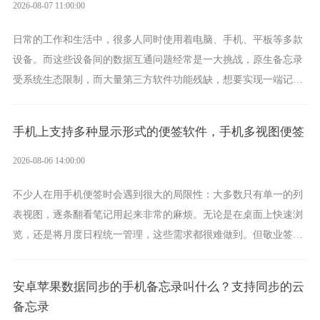
2026-08-07 11:00:00
日常的工作和生活中，很多人同时使用着电脑、手机、平板等多款
设备。而这些设备间的数据互通问题经常是一大挑战，原生备忘录
受系统生态限制，而大量第三方软件功能残缺，想要实现一端记
录、多端同步接收的效果，敬业签是值得选择的成熟稳定的跨平台
提醒便签。
手机上支持多种显示形式的便签软件，手机多视图便签
2026-08-06 14:00:00
不少人在用手机便签时会遇到很大的局限性：大多数只有单一的列
表视图，逐条翻看笔记用起来非常的麻烦。无论是在桌面上快速浏
览，还是将月度日程统一管理，这些需求都很难做到。但敬业签作
为多视图切换的手机便签，拥有丰富的展示形式，足以为你满足多
样化的使用习惯。
安卓苹果数据同步的手机备忘录叫什么？支持同步的云
备忘录