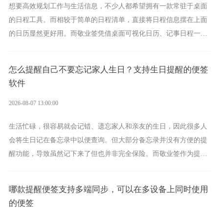
想要高效规划工作与生活信息，不少人都希望拥有一款常驻于桌面
的日程工具。而相较于简单的日程清单，直接将日程信息摆在上面
的日历显然更好用。而敬业签凭借桌面可视化日历、记事日程一体
化、完善提醒等强大功能，成为综合体验更出众的电脑日程日历工
具。
怎么提醒自己不要忘记家人生日？支持生日提醒的便签
软件
2026-08-07 13:00:00
生活忙碌，很容易就会记错、遗忘家人和亲友的生日，因此很多人
会将生日记在备忘录中以便查询。但大部分备忘录并没有方便的提
醒功能，导致虽然记下来了但也并非完全保险。而敬业签作为提醒
功能强劲的手机提醒软件，将是一款适合分时的生日提醒工具。
哪款提醒便签支持多端同步，可以在多设备上同时使用
的便签