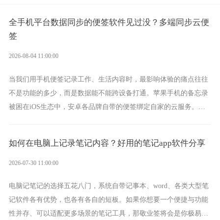
全手机平台数据同步的便签软件见过没？多端同步云便
签
2026-08-04 11:00:00
当我们用手机便签记录工作、生活内容时，最影响体验的痛点往往
不是功能的多少，而是数据能不能跨设备打通。苹果手机的备忘录
被困在iOS生态中，安卓各品牌自带的便签绑定自家的云服务。而
一款真正能覆盖全手机平台、实现稳定同步的云便签并不多，敬业
签就是其中成熟的那款。
如何在电脑上记录笔记内容？好用的笔记app软件分享
2026-07-30 11:00:00
电脑记笔记的选择五花八门，系统自带记事本、word、各类大型笔
记软件各有优势，也各有各自的短板。如果你想要一个便捷与功能
性并存、可以适配更多场景的笔记工具，那敬业签将会是你极易上