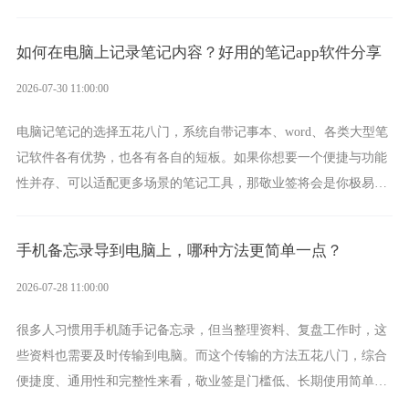
一款真正能覆盖全手机平台、实现稳定同步的云便签并不多，敬业
签就是其中成熟的那款。
如何在电脑上记录笔记内容？好用的笔记app软件分享
2026-07-30 11:00:00
电脑记笔记的选择五花八门，系统自带记事本、word、各类大型笔
记软件各有优势，也各有各自的短板。如果你想要一个便捷与功能
性并存、可以适配更多场景的笔记工具，那敬业签将会是你极易上
手的好帮手。
手机备忘录导到电脑上，哪种方法更简单一点？
2026-07-28 11:00:00
很多人习惯用手机随手记备忘录，但当整理资料、复盘工作时，这
些资料也需要及时传输到电脑。而这个传输的方法五花八门，综合
便捷度、通用性和完整性来看，敬业签是门槛低、长期使用简单的
方案，它将大幅度为你减少操作成本，让传输变得更加简单直观。