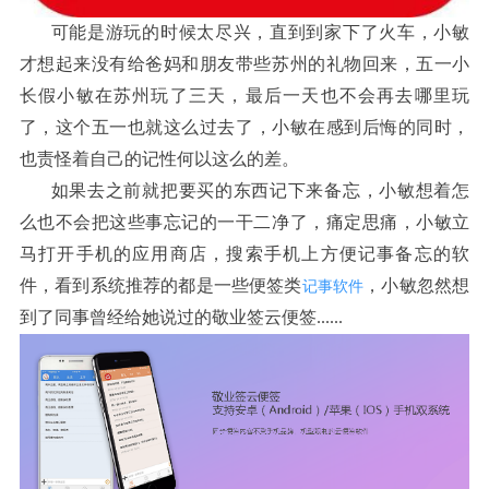
可能是游玩的时候太尽兴
直到到家下了火车
小敏
，
，
才想起来没有给爸妈和朋友带些苏州的礼物回来
五一小
，
长假小敏在苏州玩了三天
最后一天也不会再去哪里玩
，
了
这个五一也就这么过去了
小敏在感到后悔的同时
，
，
，
也责怪着自己的记性何以这么的差
。
如果去之前就把要买的东西记下来备忘
小敏想着怎
，
么也不会把这些事忘记的一干二净了
痛定思痛
小敏立
，
，
马打开手机的应用商店
搜索手机上方便记事备忘的软
，
件
看到系统推荐的都是一些便签类
小敏忽然想
记事软件
，
，
到了同事曾经给她说过的敬业签云便签
......