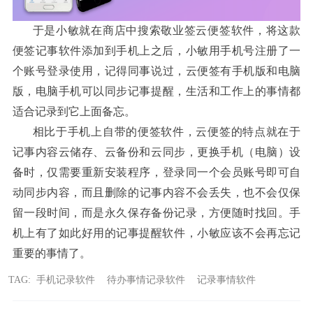
于是小敏就在商店中搜索敬业签云便签软件
将这款
，
便签记事软件添加到手机上之后
小敏用手机号注册了一
，
个账号登录使用
记得同事说过
云便签有手机版和电脑
，
，
版
电脑手机可以同步记事提醒
生活和工作上的事情都
，
，
适合记录到它上面备忘
。
相比于手机上自带的便签软件
云便签的特点就在于
，
记事内容云储存
云备份和云同步
更换手机
电脑
设
、
，
（
）
备时
仅需要重新安装程序
登录同一个会员账号即可自
，
，
动同步内容
而且删除的记事内容不会丢失
也不会仅保
，
，
留一段时间
而是永久保存备份记录
方便随时找回
手
，
，
。
机上有了如此好用的记事提醒软件
小敏应该不会再忘记
，
重要的事情了
。
TAG:
手机记录软件
待办事情记录软件
记录事情软件