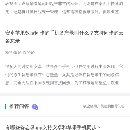
表视图，逐条翻看笔记用起来非常的麻烦。无论是在桌面上快速浏
览，还是将月度日程统一管理，这些需求都很难做到。但敬业签作
为多视图切换的手机便签，拥有丰富的展示形式，足以为你满足多
样化的使用习惯。
安卓苹果数据同步的手机备忘录叫什么？支持同步的云
备忘录
2026-08-06 13:00:00
很多人同时使用安卓、苹果多台手机，但在使用过程中会发现：它
们的原生备忘录存在生态壁垒，尤其是记录在备忘录中的记录信
息，完全无法在不同系统间直接同步。为了打破这层壁垒，敬业签
应运而生，它实现了双向云同步的操作体验，正是适配这类需求的
云备忘工具。
推荐问答
敬业签用户关注的推荐问答
有哪些备忘录app支持安卓和苹果手机同步？