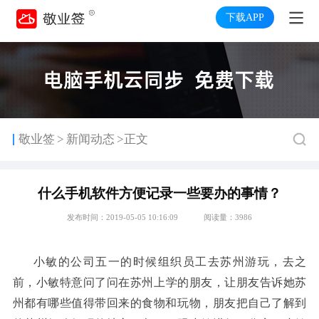
下载APP
>
敬业签
新闻动态
>正文
什么手机软件方便记录一些要办的事情？
发布时间：2019-05-05 10:16:09
阅读量：3986
小敏的公司五一的时候组织员工去苏州游玩
去之
，
前
小敏特意问了问在苏州上学的朋友
让朋友告诉她苏
，
，
州都有哪些值得带回来的食物和玩物
朋友把自己了解到
，