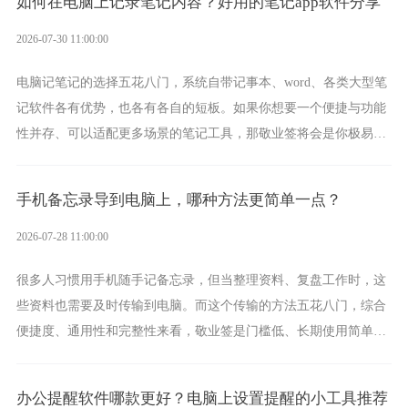
如何在电脑上记录笔记内容？好用的笔记app软件分享
2026-07-30 11:00:00
电脑记笔记的选择五花八门，系统自带记事本、word、各类大型笔
记软件各有优势，也各有各自的短板。如果你想要一个便捷与功能
性并存、可以适配更多场景的笔记工具，那敬业签将会是你极易上
手的好帮手。
手机备忘录导到电脑上，哪种方法更简单一点？
2026-07-28 11:00:00
很多人习惯用手机随手记备忘录，但当整理资料、复盘工作时，这
些资料也需要及时传输到电脑。而这个传输的方法五花八门，综合
便捷度、通用性和完整性来看，敬业签是门槛低、长期使用简单的
方案，它将大幅度为你减少操作成本，让传输变得更加简单直观。
办公提醒软件哪款更好？电脑上设置提醒的小工具推荐