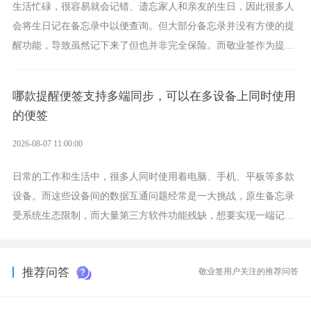
生活忙碌，很容易就会记错、遗忘家人和亲友的生日，因此很多人
会将生日记在备忘录中以便查询。但大部分备忘录并没有方便的提
醒功能，导致虽然记下来了但也并非完全保险。而敬业签作为提醒
功能强劲的手机提醒软件，将是一款适合分时的生日提醒工具。
哪款提醒便签支持多端同步，可以在多设备上同时使用
的便签
2026-08-07 11:00:00
日常的工作和生活中，很多人同时使用着电脑、手机、平板等多款
设备。而这些设备间的数据互通问题经常是一大挑战，原生备忘录
受系统生态限制，而大量第三方软件功能残缺，想要实现一端记
录、多端同步接收的效果，敬业签是值得选择的成熟稳定的跨平台
提醒便签。
推荐问答
敬业签用户关注的推荐问答