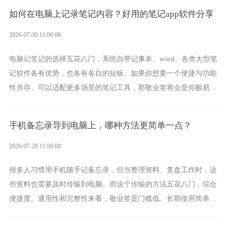
签就是其中成熟的那款。
如何在电脑上记录笔记内容？好用的笔记app软件分享
2026-07-30 11:00:00
电脑记笔记的选择五花八门，系统自带记事本、word、各类大型笔
记软件各有优势，也各有各自的短板。如果你想要一个便捷与功能
性并存、可以适配更多场景的笔记工具，那敬业签将会是你极易上
手的好帮手。
手机备忘录导到电脑上，哪种方法更简单一点？
2026-07-28 11:00:00
很多人习惯用手机随手记备忘录，但当整理资料、复盘工作时，这
些资料也需要及时传输到电脑。而这个传输的方法五花八门，综合
便捷度、通用性和完整性来看，敬业签是门槛低、长期使用简单的
方案，它将大幅度为你减少操作成本，让传输变得更加简单直观。