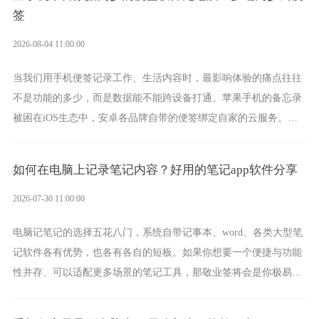
签
2026-08-04 11:00:00
当我们用手机便签记录工作、生活内容时，最影响体验的痛点往往
不是功能的多少，而是数据能不能跨设备打通。苹果手机的备忘录
被困在iOS生态中，安卓各品牌自带的便签绑定自家的云服务。而
一款真正能覆盖全手机平台、实现稳定同步的云便签并不多，敬业
签就是其中成熟的那款。
如何在电脑上记录笔记内容？好用的笔记app软件分享
2026-07-30 11:00:00
电脑记笔记的选择五花八门，系统自带记事本、word、各类大型笔
记软件各有优势，也各有各自的短板。如果你想要一个便捷与功能
性并存、可以适配更多场景的笔记工具，那敬业签将会是你极易上
手的好帮手。