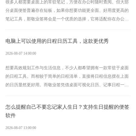
很多人都需要桌面上的常驻笔记，方便在办公时随时查阅。但大部
分桌面便签普遍存在短板，如果你想要功能更全面、好用度更高的
笔记工具，那敬业签将会是一个优质的选择，它将适配你在办公、
学习、生活中的所有记事需求。
电脑上可以使用的日程日历工具，这款更优秀
2026-08-07 14:00:00
想要高效规划工作与生活信息，不少人都希望拥有一款常驻于桌面
的日程工具。而相较于简单的日程清单，直接将日程信息摆在上面
的日历显然更好用。而敬业签凭借桌面可视化日历、记事日程一体
化、完善提醒等强大功能，成为综合体验更出众的电脑日程日历工
具。
怎么提醒自己不要忘记家人生日？支持生日提醒的便签
软件
2026-08-07 13:00:00