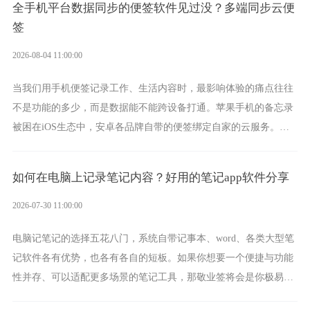
全手机平台数据同步的便签软件见过没？多端同步云便
签
2026-08-04 11:00:00
当我们用手机便签记录工作、生活内容时，最影响体验的痛点往往
不是功能的多少，而是数据能不能跨设备打通。苹果手机的备忘录
被困在iOS生态中，安卓各品牌自带的便签绑定自家的云服务。而
一款真正能覆盖全手机平台、实现稳定同步的云便签并不多，敬业
签就是其中成熟的那款。
如何在电脑上记录笔记内容？好用的笔记app软件分享
2026-07-30 11:00:00
电脑记笔记的选择五花八门，系统自带记事本、word、各类大型笔
记软件各有优势，也各有各自的短板。如果你想要一个便捷与功能
性并存、可以适配更多场景的笔记工具，那敬业签将会是你极易上
手的好帮手。