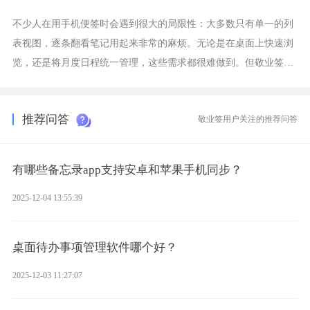
不少人在用手机便签时会遇到很大的局限性：大多数只有单一的列
表视图，逐条翻看笔记用起来非常的麻烦。无论是在桌面上快速浏
览，还是将月度日程统一管理，这些需求都很难做到。但敬业签作
为多视图切换的手机便签，拥有丰富的展示形式，足以为你满足多
样化的使用习惯。
推荐问答
敬业签用户关注的推荐问答
有哪些备忘录app支持安卓和苹果手机同步？
2025-12-04 13:55:39
桌面待办事项管理软件哪个好？
2025-12-03 11:27:07