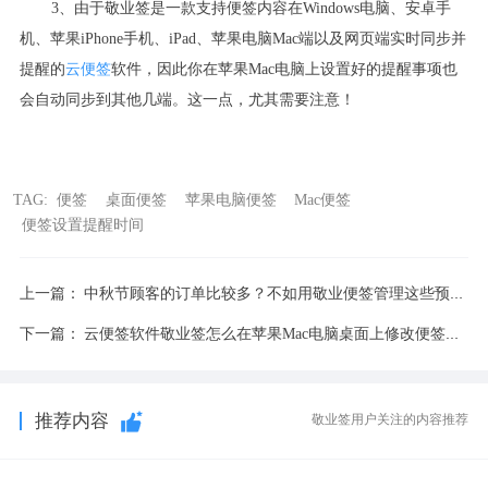
3
、由于敬业签是一款支持便签内容在
Windows
电脑、安卓手
机、苹果
iPhone
手机、
iPad
、苹果电脑
Mac
端以及网页端实时同步并
提醒的
云便签
软件，因此你在苹果
Mac
电脑上设置好的提醒事项也
会自动同步到其他几端。这一点，尤其需要注意！
TAG:
便签
桌面便签
苹果电脑便签
Mac便签
便签设置提醒时间
上一篇：
中秋节顾客的订单比较多？不如用敬业便签管理这些预定信息
下一篇：
云便签软件敬业签怎么在苹果Mac电脑桌面上修改便签分类名称？
推荐内容
敬业签用户关注的内容推荐