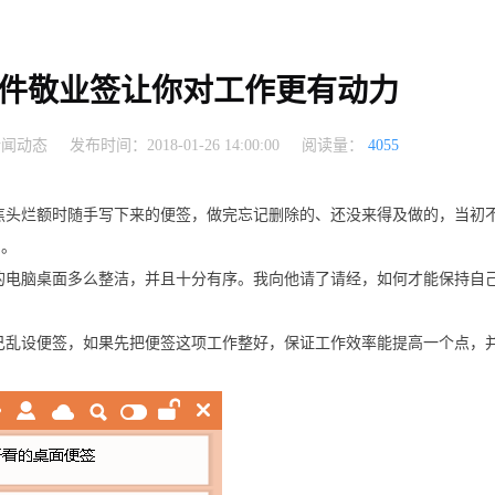
件敬业签让你对工作更有动力
新闻动态
发布时间：2018-01-26 14:00:00
阅读量：
4055
焦头烂额时随手写下来的便签，做完忘记删除的、还没来得及做的，当初
了。
的电脑桌面多么整洁，并且十分有序。我向他请了请经，如何才能保持自
己乱设便签，如果先把便签这项工作整好，保证工作效率能提高一个点，