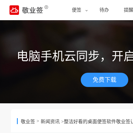
便签
待办
提
电脑手机云同步，开
免费下载
>
敬业签
新闻资讯
>整洁好看的桌面便签软件敬业签