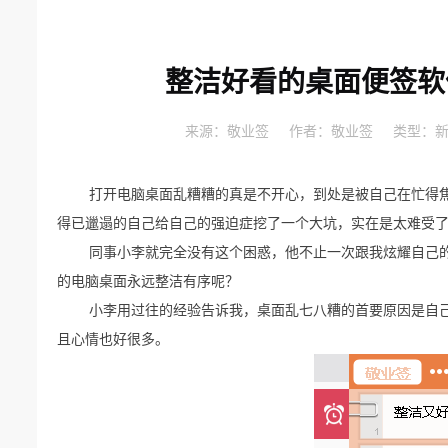
整洁好看的桌面便签软
来源：
敬业签
作者：
敬业签
类型：
打开电脑桌面乱糟糟的真是不开心，到处是被自己在忙得
得已邋遢的自己给自己的强迫症挖了一个大坑，实在是太难受
同事小李就完全没有这个困惑，他不止一次跟我炫耀自己
的电脑桌面永远整洁有序呢？
小李用过往的经验告诉我，桌面乱七八糟的首要原因是自
且心情也好很多。