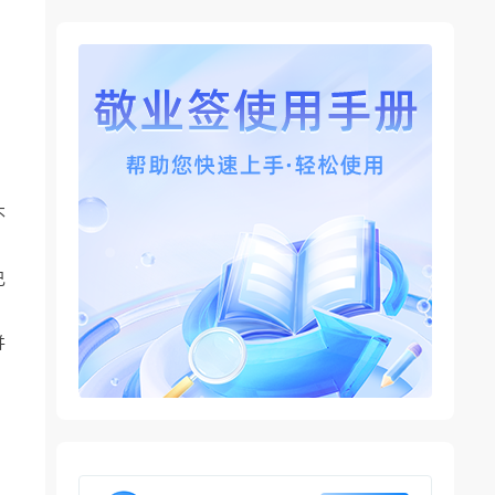
不
己
并