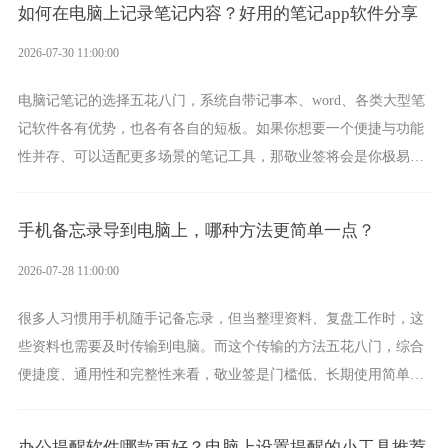
如何在电脑上记录笔记内容？好用的笔记app软件分享
2026-07-30 11:00:00
电脑记笔记的选择五花八门，系统自带记事本、word、各类大型笔
记软件各有优势，也各有各自的短板。如果你想要一个便捷与功能
性并存、可以适配更多场景的笔记工具，那敬业签将会是你极易上
手的好帮手。
手机备忘录导到电脑上，哪种方法更简单一点？
2026-07-28 11:00:00
很多人习惯用手机随手记备忘录，但当整理资料、复盘工作时，这
些资料也需要及时传输到电脑。而这个传输的方法五花八门，综合
便捷度、通用性和完整性来看，敬业签是门槛低、长期使用简单的
方案，它将大幅度为你减少操作成本，让传输变得更加简单直观。
办公提醒软件哪款更好？电脑上设置提醒的小工具推荐