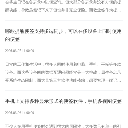
会将生日记在备忘录中以便查询。但大部分备忘录并没有方便的提
醒功能，导致虽然记下来了但也并非完全保险。而敬业签作为提醒
功能强劲的手机提醒软件，将是一款适合分时的生日提醒工具。
哪款提醒便签支持多端同步，可以在多设备上同时使用
的便签
2026-08-07 11:00:00
日常的工作和生活中，很多人同时使用着电脑、手机、平板等多款
设备。而这些设备间的数据互通问题经常是一大挑战，原生备忘录
受系统生态限制，而大量第三方软件功能残缺，想要实现一端记
录、多端同步接收的效果，敬业签是值得选择的成熟稳定的跨平台
提醒便签。
手机上支持多种显示形式的便签软件，手机多视图便签
2026-08-06 14:00:00
不少人在用手机便签时会遇到很大的局限性：大多数只有单一的列