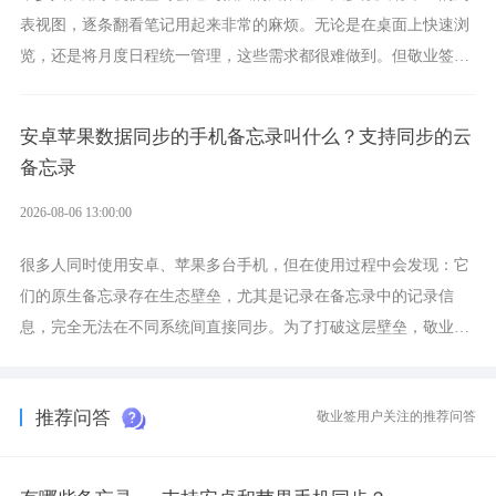
表视图，逐条翻看笔记用起来非常的麻烦。无论是在桌面上快速浏
览，还是将月度日程统一管理，这些需求都很难做到。但敬业签作
为多视图切换的手机便签，拥有丰富的展示形式，足以为你满足多
样化的使用习惯。
安卓苹果数据同步的手机备忘录叫什么？支持同步的云
备忘录
2026-08-06 13:00:00
很多人同时使用安卓、苹果多台手机，但在使用过程中会发现：它
们的原生备忘录存在生态壁垒，尤其是记录在备忘录中的记录信
息，完全无法在不同系统间直接同步。为了打破这层壁垒，敬业签
应运而生，它实现了双向云同步的操作体验，正是适配这类需求的
云备忘工具。
推荐问答
敬业签用户关注的推荐问答