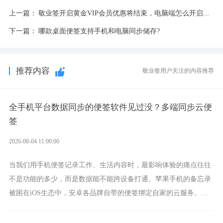
上一篇：
敬业签开启黄金VIP会员优惠将结束，电脑端怎么开启黄金会员？
下一篇：
哪款桌面便签支持手机和电脑同步储存?
推荐内容
敬业签用户关注的内容推荐
全手机平台数据同步的便签软件见过没？多端同步云便
签
2026-08-04 11:00:00
当我们用手机便签记录工作、生活内容时，最影响体验的痛点往往
不是功能的多少，而是数据能不能跨设备打通。苹果手机的备忘录
被困在iOS生态中，安卓各品牌自带的便签绑定自家的云服务。而
一款真正能覆盖全手机平台、实现稳定同步的云便签并不多，敬业
签就是其中成熟的那款。