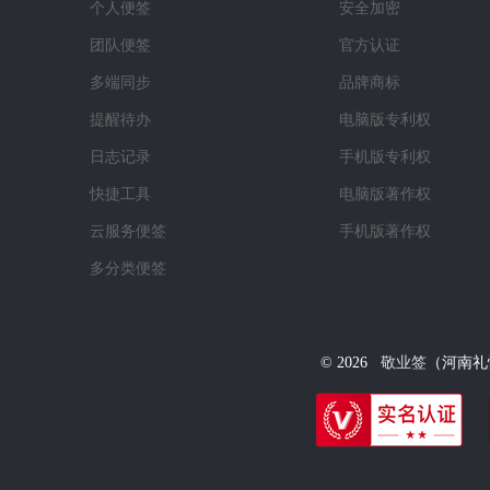
个人便签
安全加密
团队便签
官方认证
多端同步
品牌商标
提醒待办
电脑版专利权
日志记录
手机版专利权
快捷工具
电脑版著作权
云服务便签
手机版著作权
多分类便签
©
2026
敬业签
（河南