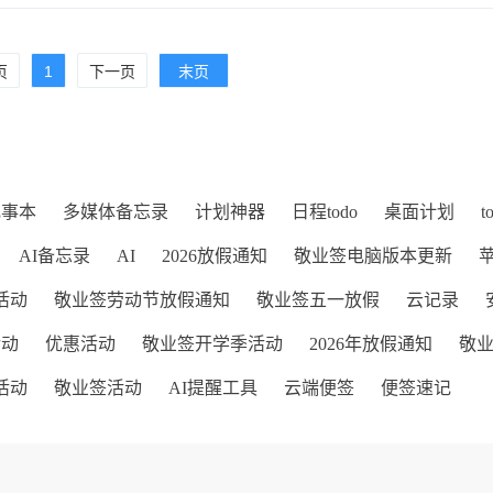
页
1
下一页
末页
记事本
多媒体备忘录
计划神器
日程todo
桌面计划
t
AI备忘录
AI
2026放假通知
敬业签电脑版本更新
活动
敬业签劳动节放假通知
敬业签五一放假
云记录
活动
优惠活动
敬业签开学季活动
2026年放假通知
敬
活动
敬业签活动
AI提醒工具
云端便签
便签速记