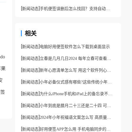
[
]
新闻动态
手机便签误删后怎么找回？支持自动备份的云备忘录软件
相关
[
]
新闻动态
电脑好用便签软件怎么下载到桌面显示
odo
[
]
新闻动态
立春是几月几日2024 每年立春可查看日历备忘录
苹果
[
]
新闻动态
新年心愿清单怎么写 用这个软件列心愿清单更方便
安
[
]
新闻动态
小年必备仪式感有哪些?这些传统小年习俗快记在备忘录
业签
[
]
新闻动态
为什么iPhone手机和iPad上的备忘录不同步?解决方法
[
]
新闻动态
小年到底是腊月二十三还是二十四 可查看农历日历备忘录
[
]
新闻动态
2024年小年祝福语文案怎么写 高质量文案保存到手机便签中备用
[
]
新闻动态
好用便签APP怎么用 手机电脑同步的好用便签软件推荐