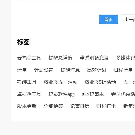
首页
上一
标签
云笔记工具
提醒悬浮窗
半透明备忘录
多媒体
清单
计划设置
提醒信息
高效计划
日程清单
提醒工具
敬业签五一活动
敬业签5折活动
五一
卓提醒工具
记录软件app
iOS记事本
会员优惠
版本更新
全能便签
记事日历
日程打卡
新年