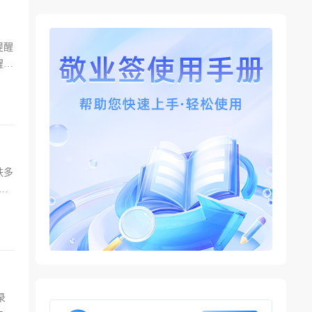
提醒
醒
。还
肤多
主
录