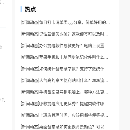
实现
热点
[
]
新闻动态
每日打卡清单类app分享，简单好用的打卡软件分享
[
]
新闻动态
记性差该怎么破？这款便签可以及时督促你
[
]
新闻动态
办公提醒软件哪款更好？电脑上设置提醒的小工具推荐
脑
[
]
新闻动态
苹果手机和电脑同步笔记软件叫什么？好用云笔记软件分享
[
]
新闻动态
如何统计备忘录字数？支持字数统计的备忘录app
[
]
新闻动态
人气高的桌面便利贴叫什么？2026流行电脑桌面便利贴
[
]
新闻动态
手机备忘录导到电脑上，哪种方法更简单一点？
步到
[
]
新闻动态
哪款提醒应用更优秀？提醒类软件哪一款更好？
[
]
新闻动态
上班族管理时间，应该用哪些便签提醒工具？
[
]
新闻动态
桌面备忘录如何更换背景颜色？可以切换透明度的备忘录