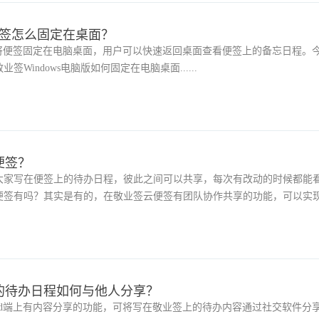
面便签怎么固定在桌面？
，将便签固定在电脑桌面，用户可以快速返回桌面查看便签上的备忘日程。
Windows电脑版如何固定在电脑桌面......
便签？
大家写在便签上的待办日程，彼此之间可以共享，每次有改动的时候都能
便签有吗？其实是有的，在敬业签云便签有团队协作共享的功能，可以实
的待办日程如何与他人分享？
roid端上有内容分享的功能，可将写在敬业签上的待办内容通过社交软件分