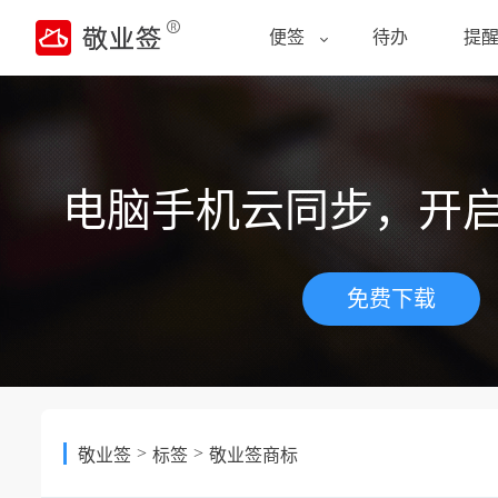
便签
待办
提
电脑手机云同步，开
免费下载
>
>
敬业签
标签
敬业签商标