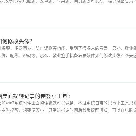
账号分别登录电脑版、安卓版、苹果版、网页版即可实现一端记录备忘录
步到多端显示、管理内容。
如何修改头像？
时提醒、多端同步、防止误删等功能，受到了很多人的喜爱。另外，敬业
头像、昵称、密码等。那么，敬业签手机备忘录软件如何修改头像？今天
步骤。
脑桌面提醒记事的便签小工具？
如win7系统附件里面的便笺就可以做到，不过系统自带的记事小工具只
的定时提醒，想要便签小工具到达指定时间后触发提醒通知，可以在电脑