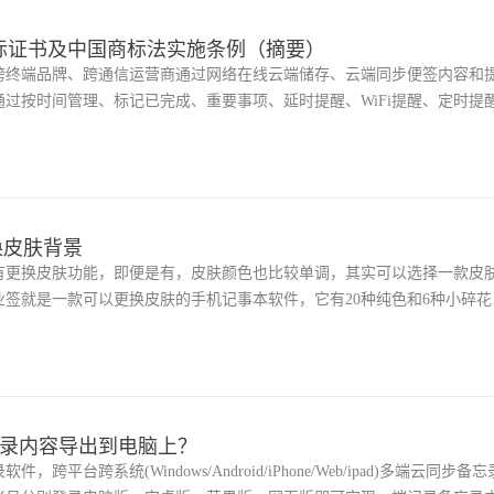
标证书及中国商标法实施条例（摘要）
跨终端品牌、跨通信运营商通过网络在线云端储存、云端同步便签内容和
过按时间管理、标记已完成、重要事项、延时提醒、WiFi提醒、定时提
醒（按天、周、月、季、年重复）实现日程管理和待办事项提醒通知功能
邮件备份等功能提高便签内容的安全性和容灾机制。
换皮肤背景
有更换皮肤功能，即便是有，皮肤颜色也比较单调，其实可以选择一款皮
签就是一款可以更换皮肤的手机记事本软件，它有20种纯色和6种小碎花
忘录内容导出到电脑上？
平台跨系统(Windows/Android/iPhone/Web/ipad)多端云同步备忘