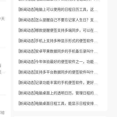
[
]
新闻动态
电脑上可以使用的日程日历工具，这款更优秀
今天
[
]
新闻动态
怎么提醒自己不要忘记家人生日？支持生日提醒的便签软件
[
]
新闻动态
哪款提醒便签支持多端同步，可以在多设备上同时使用的便签
[
]
新闻动态
手机上支持多种显示形式的便签软件，手机多视图便签
[
]
新闻动态
安卓苹果数据同步的手机备忘录叫什么？支持同步的云备忘录
[
]
新闻动态
今年体验最好的便签软件之一，功能全面的电脑便签
看
[
]
现小
新闻动态
支持多平台数据同步的便签软件叫什么？多端同步便签app
[
]
新闻动态
记录功能丰富的手机便签软件，更好用的手机便签
[
]
新闻动态
电脑桌面上的透明日历，管理日程的优秀工具
[
]
新闻动态
电脑桌面日程工具，能显示日程安排的提醒软件
享给