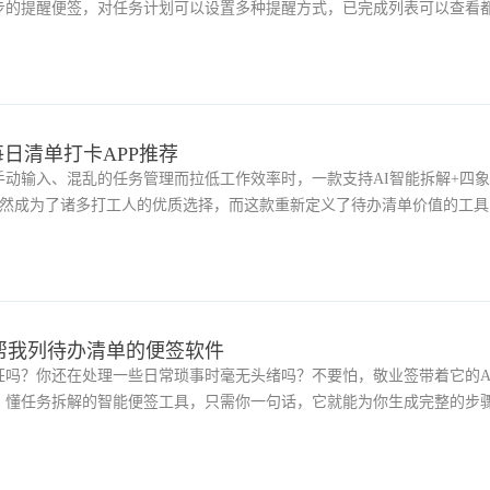
步的提醒便签，对任务计划可以设置多种提醒方式，已完成列表可以查看
和总结。
每日清单打卡APP推荐
动输入、混乱的任务管理而拉低工作效率时，一款支持AI智能拆解+四
悄然成为了诸多打工人的优质选择，而这款重新定义了待办清单价值的工具
的生产力中枢。
帮我列待办清单的便签软件
狂吗？你还在处理一些日常琐事时毫无头绪吗？不要怕，敬业签带着它的A
、懂任务拆解的智能便签工具，只需你一句话，它就能为你生成完整的步