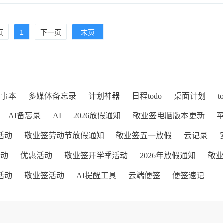
页
1
下一页
末页
记事本
多媒体备忘录
计划神器
日程todo
桌面计划
t
AI备忘录
AI
2026放假通知
敬业签电脑版本更新
活动
敬业签劳动节放假通知
敬业签五一放假
云记录
活动
优惠活动
敬业签开学季活动
2026年放假通知
敬
活动
敬业签活动
AI提醒工具
云端便签
便签速记