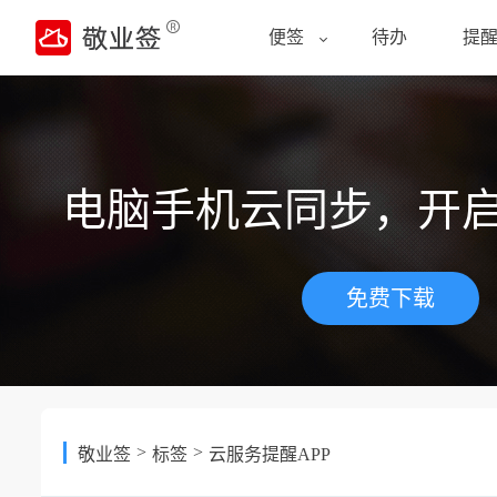
便签
待办
提
电脑手机云同步，开
免费下载
>
>
敬业签
标签
云服务提醒APP