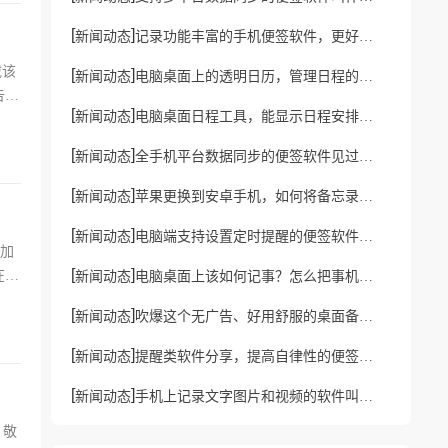
[
]
新闻动态
记录功能丰富的手机便签软件，更好用的手机便签
载该
[
]
新闻动态
电脑桌面上的透明日历，管理日程的优秀工具
告诉
[
]
新闻动态
电脑桌面日程工具，能显示日程安排的提醒软件
[
]
新闻动态
全手机平台数据同步的便签软件见过没？多端同步云便签
[
]
新闻动态
苹果更换到安卓手机，如何将备忘录里的数据转移过去？
[
]
新闻动态
电脑端支持设置定时提醒的便签软件，可提醒的便签有哪些？
增加
[
]
在这
新闻动态
电脑桌面上该如何记事？怎么把事机在桌面上？
[
]
新闻动态
吹爆这个无广告、好用舒服的桌面备忘录工具
[
]
新闻动态
提醒类软件分享，提高自律性的便签提醒软件下载
[
]
新闻动态
手机上记录文字图片和视频的软件叫什么？智能笔记app分享
，敬