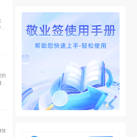
主
P可
己的
醒的
微信