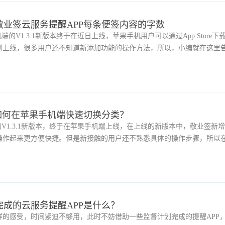
业签云服务提醒APP每条便签内容的字数
的V1.3.1新版本终于在近日上线，苹果手机用户可以通过App Store下
刚上线，很多用户还不知道新添加功能的操作方法，所以，小编就在这里
敬业便签每条便签内容的具体字数？
如何在苹果手机端快速切换分类？
的V1.3.1新版本，终于在苹果手机端上线，在上线的新版本中，敬业签新
操作起来更方便快捷。但是新接触的用户还不熟悉具体的操作步骤，所以
大家。
成的云服务提醒APP是什么？
样的感受，时间紧迫不够用，此时不妨借助一些监督计划完成的提醒APP