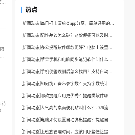
都完
热点
[
]
新闻动态
每日打卡清单类app分享，简单好用的打卡软件分享
[
]
新闻动态
记性差该怎么破？这款便签可以及时督促你
[
]
新闻动态
办公提醒软件哪款更好？电脑上设置提醒的小工具推荐
象限
，
[
]
新闻动态
苹果手机和电脑同步笔记软件叫什么？好用云笔记软件分享
[
]
新闻动态
手机便签误删后怎么找回？支持自动备份的云备忘录软件
[
]
新闻动态
如何统计备忘录字数？支持字数统计的备忘录app
[
]
新闻动态
哪款提醒应用更优秀？提醒类软件哪一款更好？
I待
[
]
新闻动态
人气高的桌面便利贴叫什么？2026流行电脑桌面便利贴
骤清
[
]
新闻动态
电脑如何设置自动弹出提醒？提醒自己的弹窗设置方法
[
]
新闻动态
上班族管理时间，应该用哪些便签提醒工具？