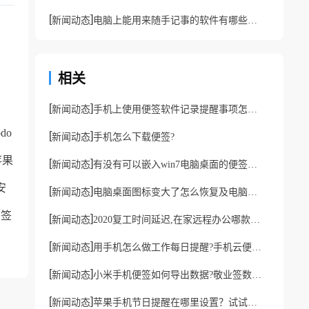
[
]
新闻动态
电脑上能用来随手记事的软件有哪些？高质量记事本推荐
相关
[
]
新闻动态
手机上使用便签软件记录提醒事项怎么设置共享？
odo
[
]
新闻动态
手机怎么下载便签?
苹果
[
]
新闻动态
有没有可以嵌入win7电脑桌面的便签软件？
安
[
]
新闻动态
电脑桌面图标变大了怎么恢复及电脑桌面便签界面大小怎么调整?
业签
[
]
新闻动态
2020复工时间延迟,在家远程办公哪款提醒事项便签软件好用?
[
]
新闻动态
用手机怎么做工作每日提醒?手机云便签app可设置定时提醒
[
]
新闻动态
小米手机便签如何导出数据?敬业签数据导出的使用教程
[
]
新闻动态
苹果手机节日提醒在哪里设置？试试这款苹果便签软件