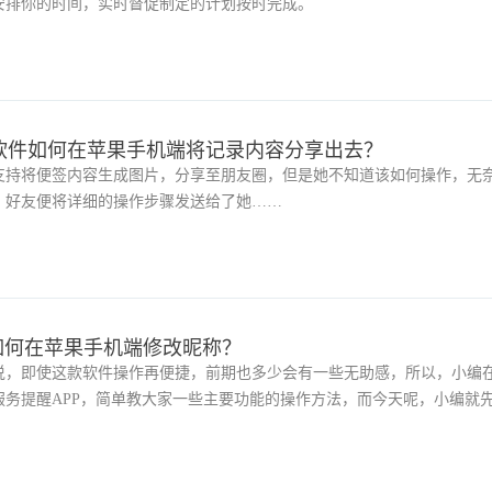
安排你的时间，实时督促制定的计划按时完成。
软件如何在苹果手机端将记录内容分享出去？
支持将便签内容生成图片，分享至朋友圈，但是她不知道该如何操作，无
，好友便将详细的操作步骤发送给了她……
如何在苹果手机端修改昵称？
说，即使这款软件操作再便捷，前期也多少会有一些无助感，所以，小编
服务提醒APP，简单教大家一些主要功能的操作方法，而今天呢，小编就
机端修改昵称。