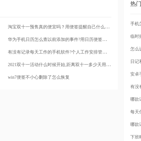
热
手机
淘宝双十一预售真的便宜吗？用便签提醒自己什么时候预售
华为手机日历怎么查以前添加的事件?用日历便签就能查看事件记录
怎么
有没有记录每天工作的手机软件?个人工作安排管理推荐使用日历便签
2021双十一活动什么时候开始,距离双十一多少天用便签做倒计时
win7便签不小心删除了怎么恢复
每天
下班