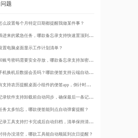
门问题
怎么设置每个月特定日期都提醒我做某件事？
临时插进来的紧急任务，哪款备忘录支持快速置顶到清单首位？
设置电脑桌面显示工作计划清单？
日记和账号密码需要安全存放，哪款备忘录支持加密保护？
安卓手机换机后数据会丢吗？哪款便签支持云端自动备份？
有没有支持农历提醒桌面小组件的便签app，倒计时一目了然
哪款记录软件支持卸载前自动同步，确保最后一条记录不丢失？
任务太多怕忘，哪款便签能到点自动弹窗提醒？
哪款记录工具支持打卡完成后自动归档，清单保持清爽？
时待办没清空，哪款工具能自动顺延到次日提醒？