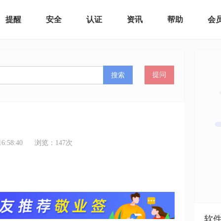
提醒
安全
认证
资讯
帮助
会
搜索
提问
:58:40
浏览：
147
次
软