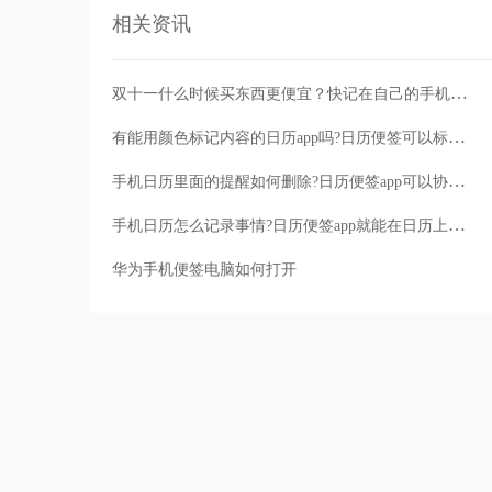
相关资讯
双十一什么时候买东西更便宜？快记在自己的手机便签app里
有能用颜色标记内容的日历app吗?日历便签可以标记字体颜色
手机日历里面的提醒如何删除?日历便签app可以协助操作
手机日历怎么记录事情?日历便签app就能在日历上做标记
华为手机便签电脑如何打开