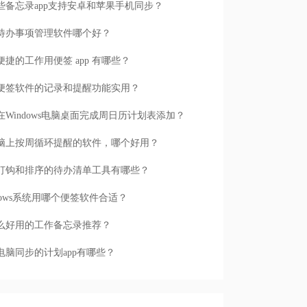
些备忘录app支持安卓和苹果手机同步？
待办事项管理软件哪个好？
便捷的工作用便签 app 有哪些？
便签软件的记录和提醒功能实用？
在Windows电脑桌面完成周日历计划表添加？
脑上按周循环提醒的软件，哪个好用？
打钩和排序的待办清单工具有哪些？
ndows系统用哪个便签软件合适？
么好用的工作备忘录推荐？
电脑同步的计划app有哪些？