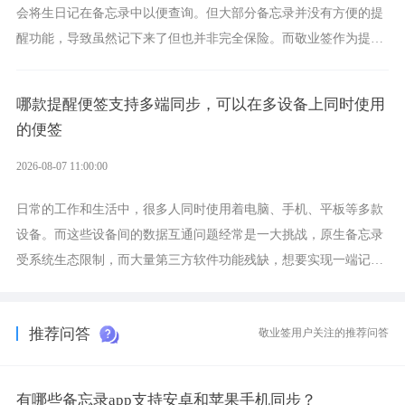
会将生日记在备忘录中以便查询。但大部分备忘录并没有方便的提
醒功能，导致虽然记下来了但也并非完全保险。而敬业签作为提醒
功能强劲的手机提醒软件，将是一款适合分时的生日提醒工具。
哪款提醒便签支持多端同步，可以在多设备上同时使用
的便签
2026-08-07 11:00:00
日常的工作和生活中，很多人同时使用着电脑、手机、平板等多款
设备。而这些设备间的数据互通问题经常是一大挑战，原生备忘录
受系统生态限制，而大量第三方软件功能残缺，想要实现一端记
录、多端同步接收的效果，敬业签是值得选择的成熟稳定的跨平台
提醒便签。
推荐问答
敬业签用户关注的推荐问答
有哪些备忘录app支持安卓和苹果手机同步？