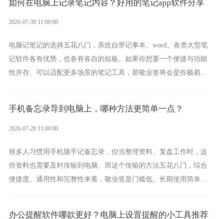
如何在电脑上记录笔记内容？好用的笔记app软件分享
2026-07-30 11:00:00
电脑记笔记的选择五花八门，系统自带记事本、word、各类大型笔
记软件各有优势，也各有各自的短板。如果你想要一个便捷与功能
性并存、可以适配更多场景的笔记工具，那敬业签将会是你极易上
手的好帮手。
手机备忘录导到电脑上，哪种方法更简单一点？
2026-07-28 11:00:00
很多人习惯用手机随手记备忘录，但当整理资料、复盘工作时，这
些资料也需要及时传输到电脑。而这个传输的方法五花八门，综合
便捷度、通用性和完整性来看，敬业签是门槛低、长期使用简单的
方案，它将大幅度为你减少操作成本，让传输变得更加简单直观。
办公提醒软件哪款更好？电脑上设置提醒的小工具推荐