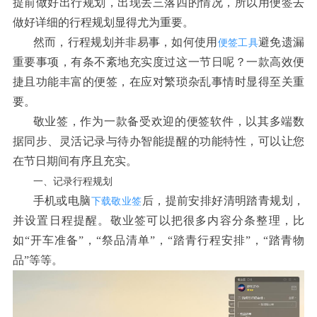
提前做好出行规划，出现丢三落四的情况，所以用便签去
做好详细的行程规划显得尤为重要。
然而，行程规划并非易事，如何
使用
避免遗漏
便签工具
重要事项，有条不紊地充实度过这一
节日
呢？一款高效便
捷且功能丰富的便签，在应对繁琐杂乱事情时显得至关重
要。
敬
业签，作为一款备受欢迎的便
签软件，以其多端数
据同步、灵活记录与待办智能提醒的功能特性，可以让您
在节日期间有序且充实。
一、记录行程规划
手机或电脑
后，提前安排好清明踏青规划，
下载敬业签
并设置日程提醒。敬业签可以把很多内容分条整理，比
如“开车准备”，“祭品清单”，“踏青行程安排”，“踏青物
品”等等。